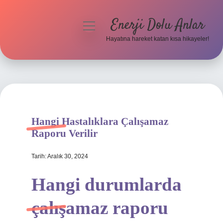
Enerji Dolu Anlar
menüyü
aç
Hayatına hareket katan kısa hikayeler!
Anasayfa
Gizlilik Politikası
Yasal Uyarı
Hangi Hastalıklara Çalışamaz
Hakkımızda
Raporu Verilir
Tarih: Aralık 30, 2024
Hangi durumlarda
çalışamaz raporu