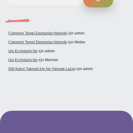
Son yorumlar
Çokgenin Temel Elemanları Nelerdir
için
admin
Çokgenin Temel Elemanları Nelerdir
için
Melike
Ulu Eş Anlamlı Ne
için
admin
Ulu Eş Anlamlı Ne
için
Mehmet
500 Kalori Yakmak Için Ne Yapmak Lazım
için
admin
riş adresi
tulipbett.net