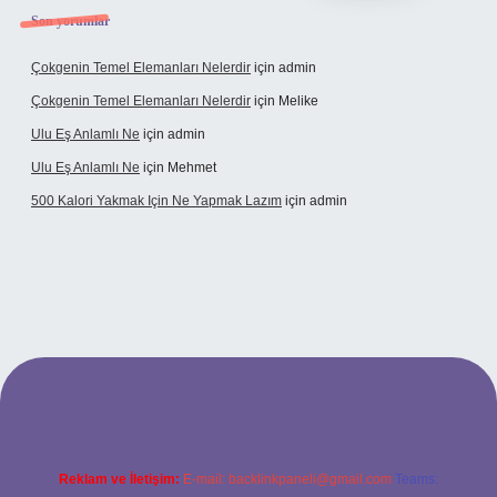
Son yorumlar
Çokgenin Temel Elemanları Nelerdir
için
admin
Çokgenin Temel Elemanları Nelerdir
için
Melike
Ulu Eş Anlamlı Ne
için
admin
Ulu Eş Anlamlı Ne
için
Mehmet
500 Kalori Yakmak Için Ne Yapmak Lazım
için
admin
t giriş adresi
tulipbett.net
Reklam ve İletişim:
E-mail:
backlinkpaneli@gmail.com
Teams: