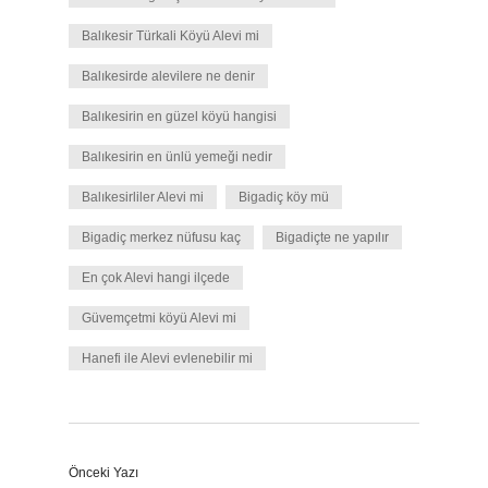
Balıkesir Türkali Köyü Alevi mi
Balıkesirde alevilere ne denir
Balıkesirin en güzel köyü hangisi
Balıkesirin en ünlü yemeği nedir
Balıkesirliler Alevi mi
Bigadiç köy mü
Bigadiç merkez nüfusu kaç
Bigadiçte ne yapılır
En çok Alevi hangi ilçede
Güvemçetmi köyü Alevi mi
Hanefi ile Alevi evlenebilir mi
Önceki Yazı