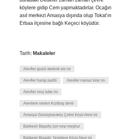
köylere gidip Cem yapmaktadırlar. Ocağın
asıl merkezi Amasya dışında olup Tokat’ın
Erbaa ilçesine bağlı Keçeci köyüdür.
Tarih:
Makaleler
Alevîler gusül abdesti alır mı
Alevîler hangi partili
Alevîler namaz kılar mı
Alevîler oruç tutar mı
Alevilere neden Kızılbaş denir
Amasya Gümüşhacıköy Çetmi Köyü Alevi mi
Balıkesir Bigadiç için neyi meşhur
Balıkesir Bigadiç Yesildere Köyü Alevi mi