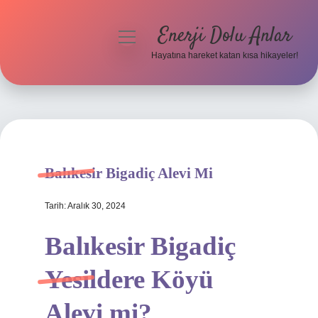
Enerji Dolu Anlar
menüyü
aç
Hayatına hareket katan kısa hikayeler!
Anasayfa
Gizlilik Politikası
Yasal Uyarı
Balıkesir Bigadiç Alevi Mi
Hakkımızda
Tarih: Aralık 30, 2024
Balıkesir Bigadiç
Yesildere Köyü
Alevi mi?