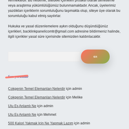
vermektedir. Bu nedenle, sitedeki içerikleri proaktif olarak denetleme
veya araştırma yükümlülüğümüz bulunmamaktadır. Ancak, üyelerimiz
yazdıkları içeriklerin sorumluluğunu taşımakta olup, siteye üye olarak bu
sorumluluğu kabul etmiş sayılırlar.
Hukuka ve yasal düzenlemelere aykırı olduğunu düşündüğünüz
içerikleri,
backlinkpanelicomtr@gmail.com
adresine bildirmeniz halinde,
ilgili içerikler yasal süre içerisinde sitemizden kaldırılacaktır.
Arama
Son yorumlar
Çokgenin Temel Elemanları Nelerdir
için
admin
Çokgenin Temel Elemanları Nelerdir
için
Melike
Ulu Eş Anlamlı Ne
için
admin
Ulu Eş Anlamlı Ne
için
Mehmet
500 Kalori Yakmak Için Ne Yapmak Lazım
için
admin