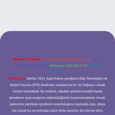
resi
tulipbett.net
Reklam ve İletişim:
E-mail:
backlinkpaneli@gmail.com
Teams:
forumhizmeti@gmail.com
Whatsapp: 0262 606 0 726
Telegram:
@karabul
Yasal Uyarı:
Sitemiz, 5651 Sayılı Kanun gereğince Bilgi Teknolojileri ve
İletişim Kurumu (BTK) tarafından onaylanmış bir Yer Sağlayıcı olarak
hizmet vermektedir. Bu nedenle, sitedeki içerikleri proaktif olarak
denetleme veya araştırma yükümlülüğümüz bulunmamaktadır. Ancak,
üyelerimiz yazdıkları içeriklerin sorumluluğunu taşımakta olup, siteye
üye olarak bu sorumluluğu kabul etmiş sayılırlar. Bu internet sitesi,