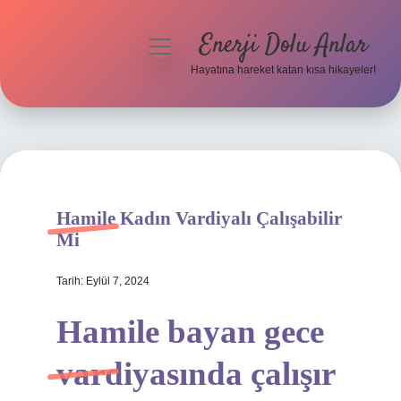
Enerji Dolu Anlar
menüyü
aç
Hayatına hareket katan kısa hikayeler!
Anasayfa
Gizlilik Politikası
Yasal Uyarı
Hamile Kadın Vardiyalı Çalışabilir
Hakkımızda
Mi
Tarih: Eylül 7, 2024
Hamile bayan gece
vardiyasında çalışır