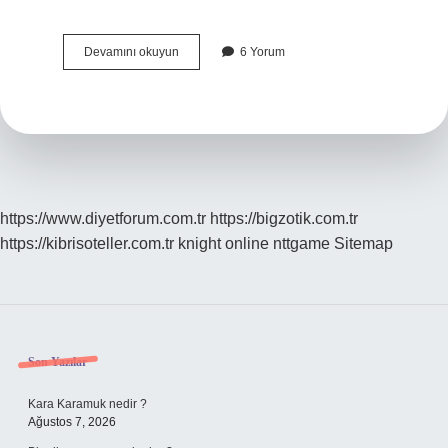
Hamile
Devamını okuyun
6 Yorum
Kadın
Vardiyalı
Çalışabilir
Mi
https://www.diyetforum.com.tr
https://bigzotik.com.tr
https://kibrisoteller.com.tr
knight online
nttgame
Sitemap
Sidebar
Son Yazılar
Kara Karamuk nedir ?
Ağustos 7, 2026