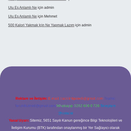
Ulu Eş Anlamlı Ne
için
admin
Ulu Eş Anlamlı Ne
için
Mehmet
500 Kalori Yakmak Için Ne Yapmak Lazım
için
admin
bett.net
Reklam ve İletişim:
E-mail:
backlinkpaneli@gmail.com
Teams:
forumhizmeti@gmail.com
Whatsapp: 0262 606 0 726
Telegram:
@karabul
Yasal Uyarı:
Sitemiz, 5651 Sayılı Kanun gereğince Bilgi Teknolojileri ve
İletişim Kurumu (BTK) tarafından onaylanmış bir Yer Sağlayıcı olarak