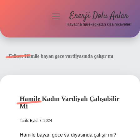
Enerji Dolu Anlar
menüyü
aç
Hayatına hareket katan kısa hikayeler!
Anasayfa
Gizlilik Politikası
Etiket:
Hamile bayan gece vardiyasında çalışır mı
Yasal Uyarı
Hakkımızda
Hamile Kadın Vardiyalı Çalışabilir
Mi
Tarih: Eylül 7, 2024
Hamile bayan gece vardiyasında çalışır mı?