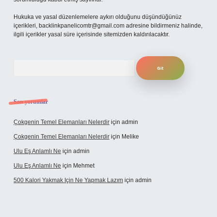
Hukuka ve yasal düzenlemelere aykırı olduğunu düşündüğünüz
içerikleri,
backlinkpanelicomtr@gmail.com
adresine bildirmeniz halinde,
ilgili içerikler yasal süre içerisinde sitemizden kaldırılacaktır.
Arama
Son yorumlar
Çokgenin Temel Elemanları Nelerdir
için
admin
Çokgenin Temel Elemanları Nelerdir
için
Melike
Ulu Eş Anlamlı Ne
için
admin
Ulu Eş Anlamlı Ne
için
Mehmet
500 Kalori Yakmak Için Ne Yapmak Lazım
için
admin