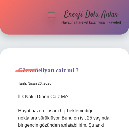
Enerji Dolu Anlar
menüyü
aç
Hayatına hareket katan kısa hikayeler!
Anasayfa
Gizlilik Politikası
Yasal Uyarı
Göz ameliyatı caiz mi ?
Hakkımızda
Tarih: Nisan 26, 2026
İlik Nakli Dinen Caiz Mi?
Hayat bazen, insanı hiç beklemediği
noktalara sürüklüyor. Bunu en iyi, 25 yaşında
bir gencin gözünden anlatabilirim. Şu anki