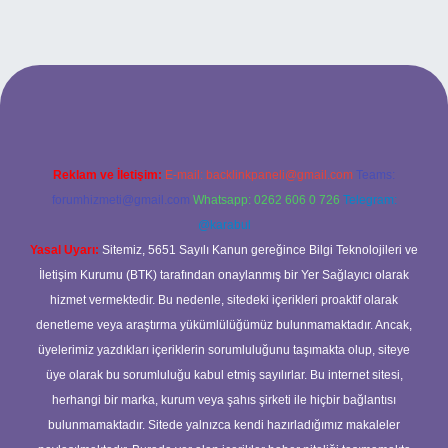
pbet giriş adresi
tulipbett.net
Reklam ve İletişim:
E-mail:
backlinkpaneli@gmail.com
Teams:
forumhizmeti@gmail.com
Whatsapp: 0262 606 0 726
Telegram:
@karabul
Yasal Uyarı:
Sitemiz, 5651 Sayılı Kanun gereğince Bilgi Teknolojileri ve
İletişim Kurumu (BTK) tarafından onaylanmış bir Yer Sağlayıcı olarak
hizmet vermektedir. Bu nedenle, sitedeki içerikleri proaktif olarak
denetleme veya araştırma yükümlülüğümüz bulunmamaktadır. Ancak,
üyelerimiz yazdıkları içeriklerin sorumluluğunu taşımakta olup, siteye
üye olarak bu sorumluluğu kabul etmiş sayılırlar. Bu internet sitesi,
herhangi bir marka, kurum veya şahıs şirketi ile hiçbir bağlantısı
bulunmamaktadır. Sitede yalnızca kendi hazırladığımız makaleler