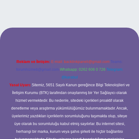
lipbet giriş adresi
tulipbett.net
Reklam ve İletişim:
E-mail:
backlinkpaneli@gmail.com
Teams:
forumhizmeti@gmail.com
Whatsapp: 0262 606 0 726
Telegram:
@karabul
Yasal Uyarı:
Sitemiz, 5651 Sayılı Kanun gereğince Bilgi Teknolojileri ve
İletişim Kurumu (BTK) tarafından onaylanmış bir Yer Sağlayıcı olarak
hizmet vermektedir. Bu nedenle, sitedeki içerikleri proaktif olarak
denetleme veya araştırma yükümlülüğümüz bulunmamaktadır. Ancak,
üyelerimiz yazdıkları içeriklerin sorumluluğunu taşımakta olup, siteye
üye olarak bu sorumluluğu kabul etmiş sayılırlar. Bu internet sitesi,
herhangi bir marka, kurum veya şahıs şirketi ile hiçbir bağlantısı