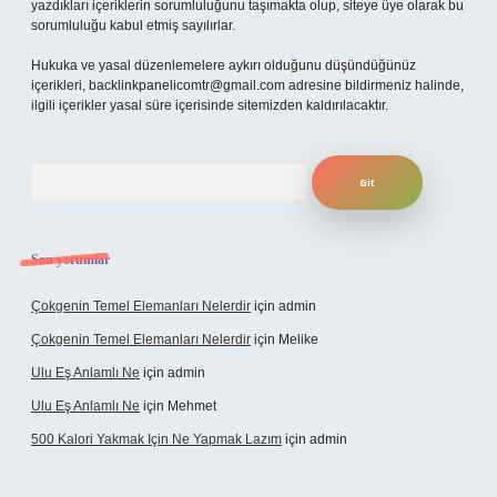
yazdıkları içeriklerin sorumluluğunu taşımakta olup, siteye üye olarak bu
sorumluluğu kabul etmiş sayılırlar.
Hukuka ve yasal düzenlemelere aykırı olduğunu düşündüğünüz
içerikleri,
backlinkpanelicomtr@gmail.com
adresine bildirmeniz halinde,
ilgili içerikler yasal süre içerisinde sitemizden kaldırılacaktır.
Arama
Son yorumlar
Çokgenin Temel Elemanları Nelerdir
için
admin
Çokgenin Temel Elemanları Nelerdir
için
Melike
Ulu Eş Anlamlı Ne
için
admin
Ulu Eş Anlamlı Ne
için
Mehmet
500 Kalori Yakmak Için Ne Yapmak Lazım
için
admin