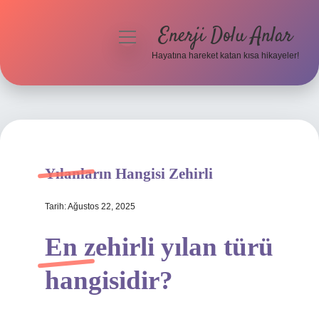
Enerji Dolu Anlar
menüyü
aç
Hayatına hareket katan kısa hikayeler!
Anasayfa
Gizlilik Politikası
Yasal Uyarı
Yılanların Hangisi Zehirli
Hakkımızda
Tarih: Ağustos 22, 2025
En zehirli yılan türü
hangisidir?