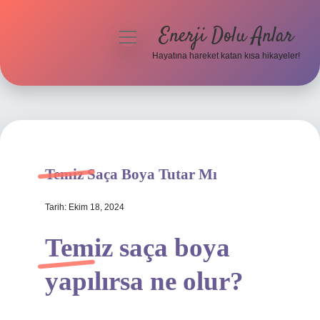
Enerji Dolu Anlar
menüyü
aç
Hayatına hareket katan kısa hikayeler!
Anasayfa
Gizlilik Politikası
Yasal Uyarı
Temiz Saça Boya Tutar Mı
Hakkımızda
Tarih: Ekim 18, 2024
Temiz saça boya
yapılırsa ne olur?