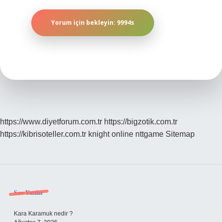
https://www.diyetforum.com.tr
https://bigzotik.com.tr
https://kibrisoteller.com.tr
knight online
nttgame
Sitemap
Sidebar
Son Yazılar
Kara Karamuk nedir ?