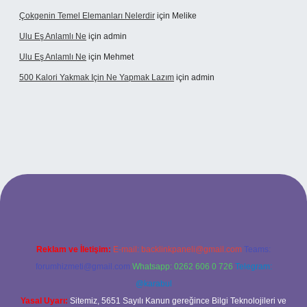
Çokgenin Temel Elemanları Nelerdir
için
Melike
Ulu Eş Anlamlı Ne
için
admin
Ulu Eş Anlamlı Ne
için
Mehmet
500 Kalori Yakmak Için Ne Yapmak Lazım
için
admin
 giriş adresi
tulipbett.net
Reklam ve İletişim:
E-mail:
backlinkpaneli@gmail.com
Teams:
forumhizmeti@gmail.com
Whatsapp: 0262 606 0 726
Telegram:
@karabul
Yasal Uyarı:
Sitemiz, 5651 Sayılı Kanun gereğince Bilgi Teknolojileri ve