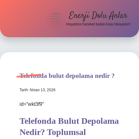
Enerji Dolu Anlar
menüyü
aç
Hayatına hareket katan kısa hikayeler!
Anasayfa
Gizlilik Politikası
Yasal Uyarı
Telefonda bulut depolama nedir ?
Hakkımızda
Tarih: Nisan 13, 2026
id=”wkt3f9″
Telefonda Bulut Depolama
Nedir? Toplumsal