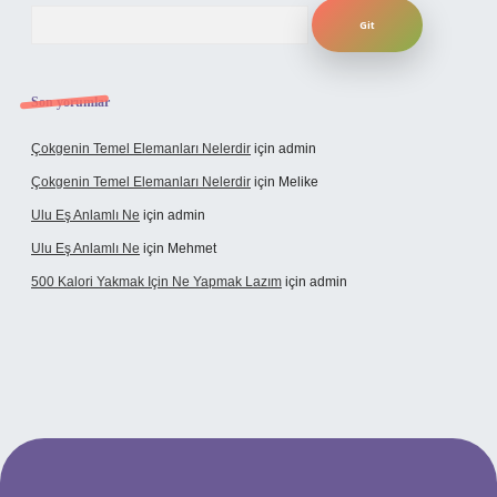
Arama
Son yorumlar
Çokgenin Temel Elemanları Nelerdir
için
admin
Çokgenin Temel Elemanları Nelerdir
için
Melike
Ulu Eş Anlamlı Ne
için
admin
Ulu Eş Anlamlı Ne
için
Mehmet
500 Kalori Yakmak Için Ne Yapmak Lazım
için
admin
 giriş adresi
tulipbett.net