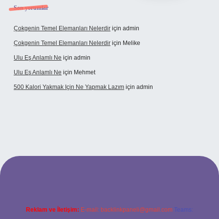
Son yorumlar
Çokgenin Temel Elemanları Nelerdir
için
admin
Çokgenin Temel Elemanları Nelerdir
için
Melike
Ulu Eş Anlamlı Ne
için
admin
Ulu Eş Anlamlı Ne
için
Mehmet
500 Kalori Yakmak Için Ne Yapmak Lazım
için
admin
iriş adresi
tulipbett.net
Reklam ve İletişim:
E-mail:
backlinkpaneli@gmail.com
Teams: