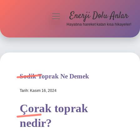
Enerji Dolu Anlar
menüyü
aç
Hayatına hareket katan kısa hikayeler!
Anasayfa
Gizlilik Politikası
Yasal Uyarı
Sodik Toprak Ne Demek
Hakkımızda
Tarih: Kasım 16, 2024
Çorak toprak
nedir?