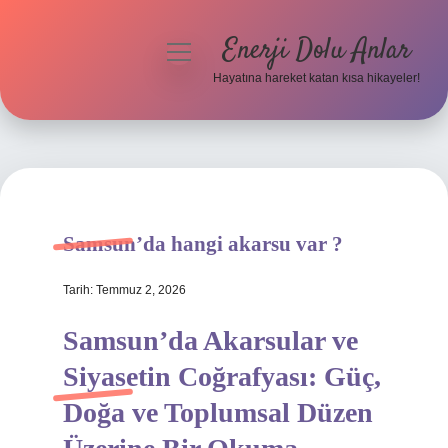
Enerji Dolu Anlar
menüyü
aç
Hayatına hareket katan kısa hikayeler!
Anasayfa
Gizlilik Politikası
Yasal Uyarı
Samsun’da hangi akarsu var ?
Hakkımızda
Tarih: Temmuz 2, 2026
Samsun’da Akarsular ve
Siyasetin Coğrafyası: Güç,
Doğa ve Toplumsal Düzen