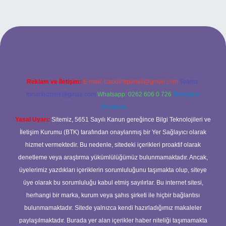
iriş adresi
tulipbett.net
Reklam ve İletişim:
E-mail:
backlinkpaneli@gmail.com
Teams:
forumhizmeti@gmail.com
Whatsapp: 0262 606 0 726
Telegram:
@karabul
Yasal Uyarı:
Sitemiz, 5651 Sayılı Kanun gereğince Bilgi Teknolojileri ve
İletişim Kurumu (BTK) tarafından onaylanmış bir Yer Sağlayıcı olarak
hizmet vermektedir. Bu nedenle, sitedeki içerikleri proaktif olarak
denetleme veya araştırma yükümlülüğümüz bulunmamaktadır. Ancak,
üyelerimiz yazdıkları içeriklerin sorumluluğunu taşımakta olup, siteye
üye olarak bu sorumluluğu kabul etmiş sayılırlar. Bu internet sitesi,
herhangi bir marka, kurum veya şahıs şirketi ile hiçbir bağlantısı
bulunmamaktadır. Sitede yalnızca kendi hazırladığımız makaleler
paylaşılmaktadır. Burada yer alan içerikler haber niteliği taşımamakta