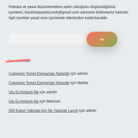
Hukuka ve yasal düzenlemelere aykırı olduğunu düşündüğünüz
içerikleri,
backlinkpanelicomtr@gmail.com
adresine bildirmeniz halinde,
ilgili içerikler yasal süre içerisinde sitemizden kaldırılacaktır.
Arama
Son yorumlar
Çokgenin Temel Elemanları Nelerdir
için
admin
Çokgenin Temel Elemanları Nelerdir
için
Melike
Ulu Eş Anlamlı Ne
için
admin
Ulu Eş Anlamlı Ne
için
Mehmet
500 Kalori Yakmak Için Ne Yapmak Lazım
için
admin