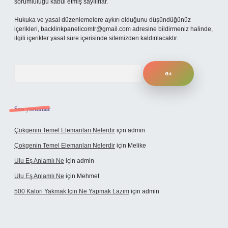
sorumluluğu kabul etmiş sayılırlar.
Hukuka ve yasal düzenlemelere aykırı olduğunu düşündüğünüz
içerikleri,
backlinkpanelicomtr@gmail.com
adresine bildirmeniz halinde,
ilgili içerikler yasal süre içerisinde sitemizden kaldırılacaktır.
Arama
Son yorumlar
Çokgenin Temel Elemanları Nelerdir
için
admin
Çokgenin Temel Elemanları Nelerdir
için
Melike
Ulu Eş Anlamlı Ne
için
admin
Ulu Eş Anlamlı Ne
için
Mehmet
500 Kalori Yakmak Için Ne Yapmak Lazım
için
admin