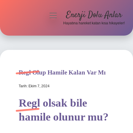
Enerji Dolu Anlar
menüyü
aç
Hayatına hareket katan kısa hikayeler!
Anasayfa
Gizlilik Politikası
Yasal Uyarı
Regl Olup Hamile Kalan Var Mı
Hakkımızda
Tarih: Ekim 7, 2024
Regl olsak bile
hamile olunur mu?