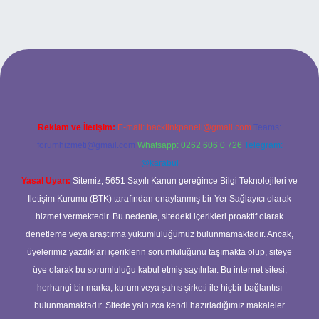
iriş adresi
tulipbett.net
Reklam ve İletişim:
E-mail:
backlinkpaneli@gmail.com
Teams:
forumhizmeti@gmail.com
Whatsapp: 0262 606 0 726
Telegram:
@karabul
Yasal Uyarı:
Sitemiz, 5651 Sayılı Kanun gereğince Bilgi Teknolojileri ve
İletişim Kurumu (BTK) tarafından onaylanmış bir Yer Sağlayıcı olarak
hizmet vermektedir. Bu nedenle, sitedeki içerikleri proaktif olarak
denetleme veya araştırma yükümlülüğümüz bulunmamaktadır. Ancak,
üyelerimiz yazdıkları içeriklerin sorumluluğunu taşımakta olup, siteye
üye olarak bu sorumluluğu kabul etmiş sayılırlar. Bu internet sitesi,
herhangi bir marka, kurum veya şahıs şirketi ile hiçbir bağlantısı
bulunmamaktadır. Sitede yalnızca kendi hazırladığımız makaleler