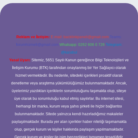
t giriş adresi
tulipbett.net
Reklam ve İletişim:
E-mail:
backlinkpaneli@gmail.com
Teams:
forumhizmeti@gmail.com
Whatsapp: 0262 606 0 726
Telegram:
@karabul
Yasal Uyarı:
Sitemiz, 5651 Sayılı Kanun gereğince Bilgi Teknolojileri ve
İletişim Kurumu (BTK) tarafından onaylanmış bir Yer Sağlayıcı olarak
hizmet vermektedir. Bu nedenle, sitedeki içerikleri proaktif olarak
denetleme veya araştırma yükümlülüğümüz bulunmamaktadır. Ancak,
üyelerimiz yazdıkları içeriklerin sorumluluğunu taşımakta olup, siteye
üye olarak bu sorumluluğu kabul etmiş sayılırlar. Bu internet sitesi,
herhangi bir marka, kurum veya şahıs şirketi ile hiçbir bağlantısı
bulunmamaktadır. Sitede yalnızca kendi hazırladığımız makaleler
paylaşılmaktadır. Burada yer alan içerikler haber niteliği taşımamakta
olup, gerçek kurum ve kişiler hakkında paylaşım yapılmamaktadır.
Gerçek kurum ve kişiler ile isim benzerlikleri tamamen tesadüfidir.