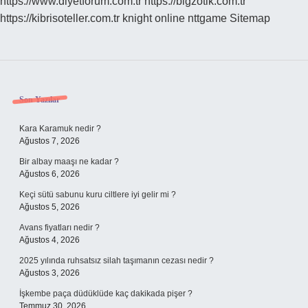
https://www.diyetforum.com.tr
https://bigzotik.com.tr
https://kibrisoteller.com.tr
knight online
nttgame
Sitemap
Sidebar
Son Yazılar
Kara Karamuk nedir ?
Ağustos 7, 2026
Bir albay maaşı ne kadar ?
Ağustos 6, 2026
Keçi sütü sabunu kuru ciltlere iyi gelir mi ?
Ağustos 5, 2026
Avans fiyatları nedir ?
Ağustos 4, 2026
2025 yılında ruhsatsız silah taşımanın cezası nedir ?
Ağustos 3, 2026
İşkembe paça düdüklüde kaç dakikada pişer ?
Temmuz 30, 2026