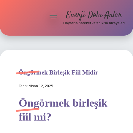
Enerji Dolu Anlar
menüyü
aç
Hayatına hareket katan kısa hikayeler!
Anasayfa
Gizlilik Politikası
Yasal Uyarı
Öngörmek Birleşik Fiil Midir
Hakkımızda
Tarih: Nisan 12, 2025
Öngörmek birleşik
fiil mi?