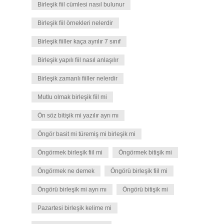
Birleşik fiil cümlesi nasıl bulunur
Birleşik fiil örnekleri nelerdir
Birleşik fiiller kaça ayrılır 7 sınıf
Birleşik yapılı fiil nasıl anlaşılır
Birleşik zamanlı fiiller nelerdir
Mutlu olmak birleşik fiil mi
Ön söz bitişik mi yazılır ayrı mı
Öngör basit mi türemiş mi birleşik mi
Öngörmek birleşik fiil mi
Öngörmek bitişik mi
Öngörmek ne demek
Öngörü birleşik fiil mi
Öngörü birleşik mi ayrı mı
Öngörü bitişik mi
Pazartesi birleşik kelime mi