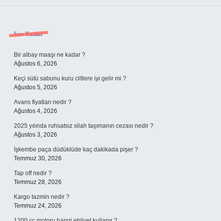
Sidebar
Son Yazılar
Bir albay maaşı ne kadar ?
Ağustos 6, 2026
Keçi sütü sabunu kuru ciltlere iyi gelir mi ?
Ağustos 5, 2026
Avans fiyatları nedir ?
Ağustos 4, 2026
2025 yılında ruhsatsız silah taşımanın cezası nedir ?
Ağustos 3, 2026
İşkembe paça düdüklüde kaç dakikada pişer ?
Temmuz 30, 2026
Tap off nedir ?
Temmuz 28, 2026
Kargo tazmin nedir ?
Temmuz 24, 2026
1200 cc motoru hangi ehliyet kullanır ?