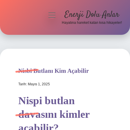
Enerji Dolu Anlar
menüyü
aç
Hayatına hareket katan kısa hikayeler!
Anasayfa
Gizlilik Politikası
Yasal Uyarı
Nisbi Butlanı Kim Açabilir
Hakkımızda
Tarih: Mayıs 1, 2025
Nispi butlan
davasını kimler
açabilir?