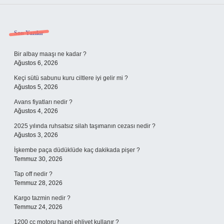
Sidebar
Son Yazılar
Bir albay maaşı ne kadar ?
Ağustos 6, 2026
Keçi sütü sabunu kuru ciltlere iyi gelir mi ?
Ağustos 5, 2026
Avans fiyatları nedir ?
Ağustos 4, 2026
2025 yılında ruhsatsız silah taşımanın cezası nedir ?
Ağustos 3, 2026
İşkembe paça düdüklüde kaç dakikada pişer ?
Temmuz 30, 2026
Tap off nedir ?
Temmuz 28, 2026
Kargo tazmin nedir ?
Temmuz 24, 2026
1200 cc motoru hangi ehliyet kullanır ?