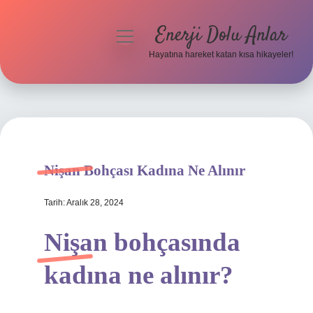
Enerji Dolu Anlar
menüyü
aç
Hayatına hareket katan kısa hikayeler!
Anasayfa
Gizlilik Politikası
Yasal Uyarı
Nişan Bohçası Kadına Ne Alınır
Hakkımızda
Tarih: Aralık 28, 2024
Nişan bohçasında
kadına ne alınır?