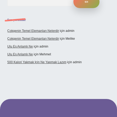
Son yorumlar
Çokgenin Temel Elemanları Nelerdir
için
admin
Çokgenin Temel Elemanları Nelerdir
için
Melike
Ulu Eş Anlamlı Ne
için
admin
Ulu Eş Anlamlı Ne
için
Mehmet
500 Kalori Yakmak Için Ne Yapmak Lazım
için
admin
 giriş adresi
tulipbett.net