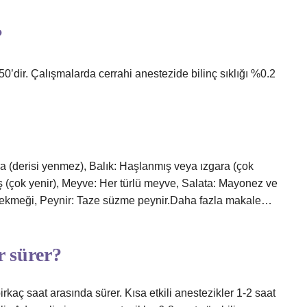
?
50’dir. Çalışmalarda cerrahi anestezide bilinç sıklığı %0.2
a (derisi yenmez), Balık: Haşlanmış veya ızgara (çok
ş (çok yenir), Meyve: Her türlü meyve, Salata: Mayonez ve
ar ekmeği, Peynir: Taze süzme peynir.Daha fazla makale…
r sürer?
irkaç saat arasında sürer. Kısa etkili anestezikler 1-2 saat