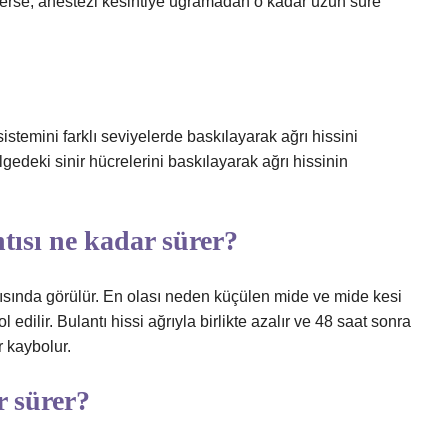
rerse, anestezi kesintiye uğramadan o kadar uzun süre
sistemini farklı seviyelerde baskılayarak ağrı hissini
gedeki sinir hücrelerini baskılayarak ağrı hissinin
ısı ne kadar sürer?
ısında görülür. En olası neden küçülen mide ve mide kesi
edilir. Bulantı hissi ağrıyla birlikte azalır ve 48 saat sonra
 kaybolur.
r sürer?