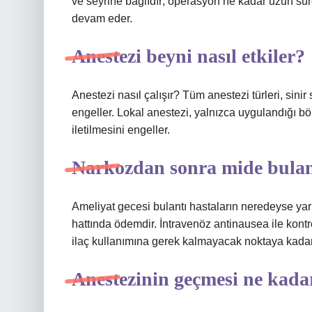
ve seyrine bağlıdır; operasyon ne kadar uzun sü
devam eder.
Anestezi beyni nasıl etkiler?
Anestezi nasıl çalışır? Tüm anestezi türleri, sinir 
engeller. Lokal anestezi, yalnızca uygulandığı böl
iletilmesini engeller.
Narkozdan sonra mide bulant
Ameliyat gecesi bulantı hastaların neredeyse yar
hattında ödemdir. İntravenöz antinausea ile kontrol 
ilaç kullanımına gerek kalmayacak noktaya kadar
Anestezinin geçmesi ne kada