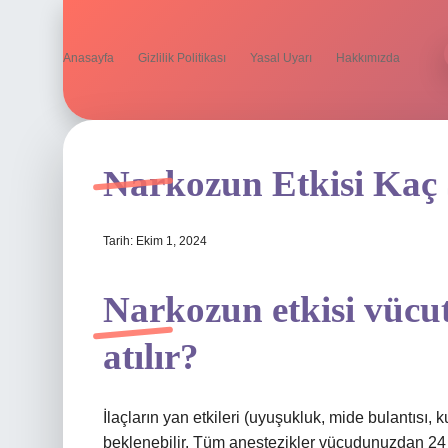
Anasayfa
Gizlilik Politikası
Yasal Uyarı
Hakkımızda
Narkozun Etkisi Kaç
Tarih: Ekim 1, 2024
Narkozun etkisi vücu
atılır?
İlaçların yan etkileri (uyuşukluk, mide bulantısı,
beklenebilir. Tüm anestezikler vücudunuzdan 24 sa