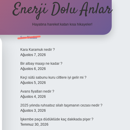
Enerji Dolu Anlar
Hayatına hareket katan kısa hikayeler!
Sidebar
Son Yazılar
tulipbet g
Kara Karamuk nedir ?
Ağustos 7, 2026
Bir albay maaşı ne kadar ?
Ağustos 6, 2026
Keçi sütü sabunu kuru ciltlere iyi gelir mi ?
Ağustos 5, 2026
Avans fiyatları nedir ?
Ağustos 4, 2026
2025 yılında ruhsatsız silah taşımanın cezası nedir ?
Ağustos 3, 2026
İşkembe paça düdüklüde kaç dakikada pişer ?
Temmuz 30, 2026