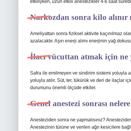
etkiliyken, uzun etkili anestezikler 4-6 saat sürebi
Narkozdan sonra kilo alınır
Ameliyattan sonra fiziksel aktivite kaçınılmaz ola
azalacaktır. Aşırı enerji alımı enerjinin yağ doku
İlacı vücuttan atmak için ne
Safra ile emilmeyen ve sindirim sistemi yoluyla atı
yoluyla atılır. Süt, ter, tükürük ve deri de ilaçlar iç
durumunu önemli ölçüde etkiler.
Genel anestezi sonrası nelere
Anesteziden sonra ne yapmalısınız? Anesteziden 
Anestezinin türüne ve verilen ağrı kesicilere bağ