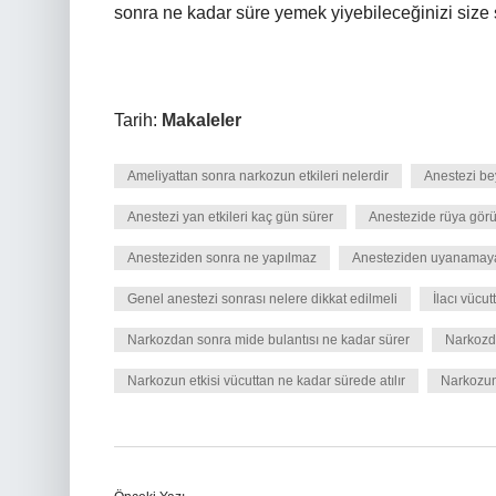
sonra ne kadar süre yemek yiyebileceğinizi size 
Tarih:
Makaleler
Ameliyattan sonra narkozun etkileri nelerdir
Anestezi bey
Anestezi yan etkileri kaç gün sürer
Anestezide rüya gör
Anesteziden sonra ne yapılmaz
Anesteziden uyanamaya
Genel anestezi sonrası nelere dikkat edilmeli
İlacı vücu
Narkozdan sonra mide bulantısı ne kadar sürer
Narkozd
Narkozun etkisi vücuttan ne kadar sürede atılır
Narkozun