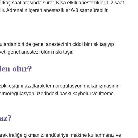
irkaç saat arasında sürer. Kısa etkili anestezikler 1-2 saat
lir. Adrenalin içeren anestezikler 6-8 saat sürebilir.
lardan biri de genel anestezinin ciddi bir risk taşıyıp
et, genel anestezi ölüm riski taşır.
den olur?
a tepki eşiğini azaltarak termoregülasyon mekanizmasının
termoregülasyon üzerindeki baskı kaybolur ve titreme
az?
larak trafiğe çıkmanız, endüstriyel makine kullanmanız ve