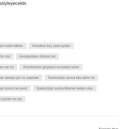
söyleyecektir.
ni nasıl etkiler
Anestezi kaç saat uyutur
ülür mü
Anesteziden ölünür mü
n var mı
Anestezinin geçmesi ne kadar sürer
ttan atmak için ne yapmalı
Narkozdan sonra kilo alınır mı
an sonra ne yenir
Narkozdan sonra titreme neden olur
 içinde ne var