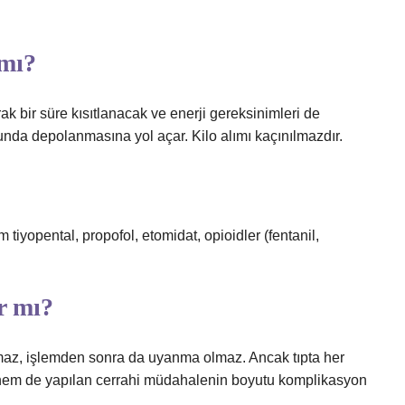
 mı?
rak bir süre kısıtlanacak ve enerji gereksinimleri de
sunda depolanmasına yol açar. Kilo alımı kaçınılmazdır.
iyopental, propofol, etomidat, opioidler (fentanil,
r mı?
maz, işlemden sonra da uyanma olmaz. Ancak tıpta her
hem de yapılan cerrahi müdahalenin boyutu komplikasyon