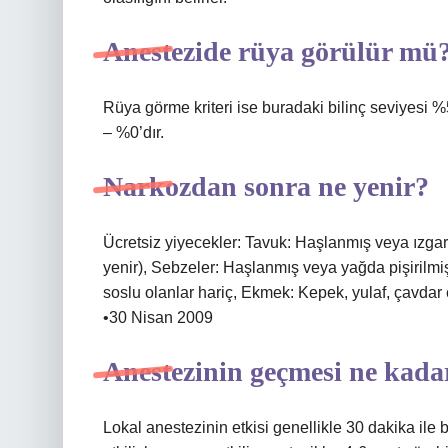
Anestezide rüya görülür mü
Rüya görme kriteri ise buradaki bilinç seviyesi %
– %0’dır.
Narkozdan sonra ne yenir?
Ücretsiz yiyecekler: Tavuk: Haşlanmış veya ızgar
yenir), Sebzeler: Haşlanmış veya yağda pişirilmi
soslu olanlar hariç, Ekmek: Kepek, yulaf, çavd
•30 Nisan 2009
Anestezinin geçmesi ne kada
Lokal anestezinin etkisi genellikle 30 dakika ile b