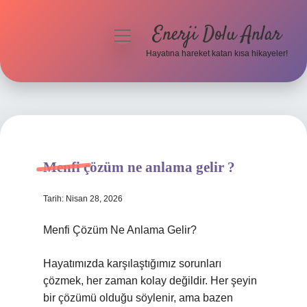
Enerji Dolu Anlar
menüyü
aç
Hayatına hareket katan kısa hikayeler!
Anasayfa
Gizlilik Politikası
Yasal Uyarı
Menfi çözüm ne anlama gelir ?
Hakkımızda
Tarih: Nisan 28, 2026
Menfi Çözüm Ne Anlama Gelir?
Hayatımızda karşılaştığımız sorunları
çözmek, her zaman kolay değildir. Her şeyin
bir çözümü olduğu söylenir, ama bazen