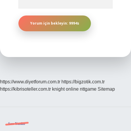
https://www.diyetforum.com.tr
https://bigzotik.com.tr
https://kibrisoteller.com.tr
knight online
nttgame
Sitemap
Sidebar
Son Yazılar