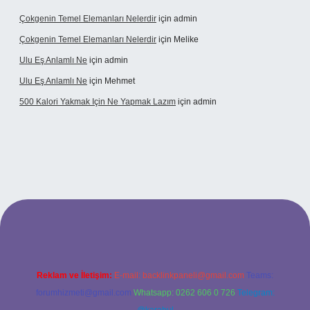
Çokgenin Temel Elemanları Nelerdir
için
admin
Çokgenin Temel Elemanları Nelerdir
için
Melike
Ulu Eş Anlamlı Ne
için
admin
Ulu Eş Anlamlı Ne
için
Mehmet
500 Kalori Yakmak Için Ne Yapmak Lazım
için
admin
pbet giriş adresi
tulipbett.net
Reklam ve İletişim:
E-mail:
backlinkpaneli@gmail.com
Teams:
forumhizmeti@gmail.com
Whatsapp: 0262 606 0 726
Telegram: