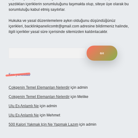
yazdıkları içeriklerin sorumluluğunu taşımakta olup, siteye üye olarak bu
sorumluluğu kabul etmiş sayılırlar.
Hukuka ve yasal düzenlemelere aykırı olduğunu düşündüğünüz
içerikleri,
backlinkpanelicomtr@gmail.com
adresine bildirmeniz halinde,
ilgili içerikler yasal süre içerisinde sitemizden kaldırılacaktır.
Arama
Son yorumlar
Çokgenin Temel Elemanları Nelerdir
için
admin
Çokgenin Temel Elemanları Nelerdir
için
Melike
Ulu Eş Anlamlı Ne
için
admin
Ulu Eş Anlamlı Ne
için
Mehmet
500 Kalori Yakmak Için Ne Yapmak Lazım
için
admin