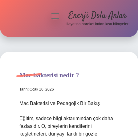
Enerji Dolu Anlar
menüyü
aç
Hayatına hareket katan kısa hikayeler!
Anasayfa
Gizlilik Politikası
Yasal Uyarı
Mac bakterisi nedir ?
Hakkımızda
Tarih: Ocak 16, 2026
Mac Bakterisi ve Pedagojik Bir Bakış
Eğitim, sadece bilgi aktarımından çok daha
fazlasıdır. O, bireylerin kendilerini
keşfetmeleri, dünyayı farklı bir gözle