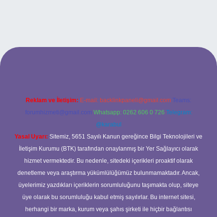
bet giriş adresi
tulipbett.net
Reklam ve İletişim:
E-mail:
backlinkpaneli@gmail.com
Teams:
forumhizmeti@gmail.com
Whatsapp: 0262 606 0 726
Telegram:
@karabul
Yasal Uyarı:
Sitemiz, 5651 Sayılı Kanun gereğince Bilgi Teknolojileri ve
İletişim Kurumu (BTK) tarafından onaylanmış bir Yer Sağlayıcı olarak
hizmet vermektedir. Bu nedenle, sitedeki içerikleri proaktif olarak
denetleme veya araştırma yükümlülüğümüz bulunmamaktadır. Ancak,
üyelerimiz yazdıkları içeriklerin sorumluluğunu taşımakta olup, siteye
üye olarak bu sorumluluğu kabul etmiş sayılırlar. Bu internet sitesi,
herhangi bir marka, kurum veya şahıs şirketi ile hiçbir bağlantısı