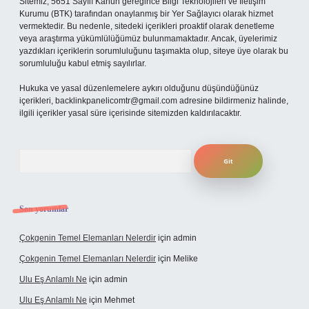
Sitemiz, 5651 Sayılı Kanun gereğince Bilgi Teknolojileri ve İletişim
Kurumu (BTK) tarafından onaylanmış bir Yer Sağlayıcı olarak hizmet
vermektedir. Bu nedenle, sitedeki içerikleri proaktif olarak denetleme
veya araştırma yükümlülüğümüz bulunmamaktadır. Ancak, üyelerimiz
yazdıkları içeriklerin sorumluluğunu taşımakta olup, siteye üye olarak bu
sorumluluğu kabul etmiş sayılırlar.
Hukuka ve yasal düzenlemelere aykırı olduğunu düşündüğünüz
içerikleri,
backlinkpanelicomtr@gmail.com
adresine bildirmeniz halinde,
ilgili içerikler yasal süre içerisinde sitemizden kaldırılacaktır.
Arama
Son yorumlar
Çokgenin Temel Elemanları Nelerdir
için
admin
Çokgenin Temel Elemanları Nelerdir
için
Melike
Ulu Eş Anlamlı Ne
için
admin
Ulu Eş Anlamlı Ne
için
Mehmet