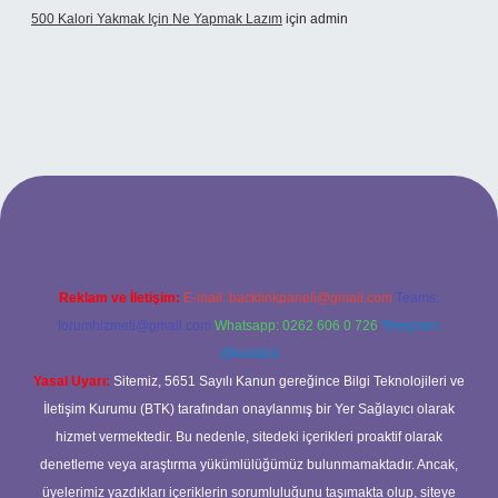
500 Kalori Yakmak Için Ne Yapmak Lazım
için
admin
pbet giriş adresi
tulipbett.net
Reklam ve İletişim:
E-mail:
backlinkpaneli@gmail.com
Teams:
forumhizmeti@gmail.com
Whatsapp: 0262 606 0 726
Telegram:
@karabul
Yasal Uyarı:
Sitemiz, 5651 Sayılı Kanun gereğince Bilgi Teknolojileri ve
İletişim Kurumu (BTK) tarafından onaylanmış bir Yer Sağlayıcı olarak
hizmet vermektedir. Bu nedenle, sitedeki içerikleri proaktif olarak
denetleme veya araştırma yükümlülüğümüz bulunmamaktadır. Ancak,
üyelerimiz yazdıkları içeriklerin sorumluluğunu taşımakta olup, siteye