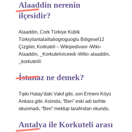
Alaaddin nerenin
ilçesidir?
Alaaddin, Cork Türkiye Kübik
Türkiyilantalailtaliogroguoglu Bölgesel12
Çizgiler, Korkuteli – Wikipedivani ›Wiki›
Alaaddin, _Korkuteliviceedi ›Wiki› alaaddin,
_korkutelili
İstanaz ne demek?
Tıpkı Hatay’daki Vakıf gibi, son Ermeni Köyü
Ankara gibi. Aslında, “Ben” eski adı tarihte
okunmadı, “Ben” mektup tarafından okundu.
Antalya ile Korkuteli arası