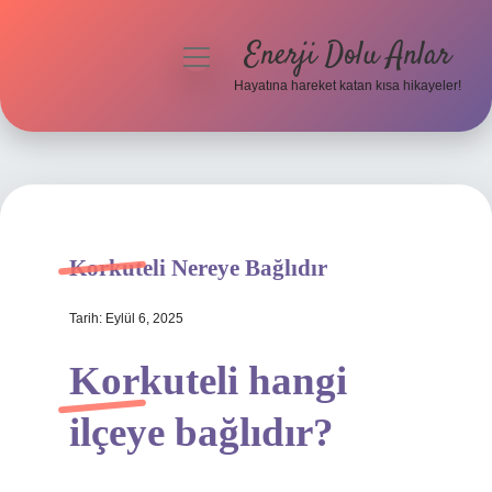
Enerji Dolu Anlar
menüyü
aç
Hayatına hareket katan kısa hikayeler!
Anasayfa
Gizlilik Politikası
Yasal Uyarı
Korkuteli Nereye Bağlıdır
Hakkımızda
Tarih: Eylül 6, 2025
Korkuteli hangi
ilçeye bağlıdır?