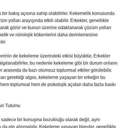
k bir bakış açısına sahip olabilirler. Kekemelik konusunda
m yolları arayışında etkili olabilir. Erkekler, genellikle
olarak görür ve bunun üzerine odaklanarak çözüm yolları
enetik ve nörolojik kökenlerini daha derinlemesine
tır.
llerinin de kekeleme üzerindeki etkisi büyüktür. Erkekler
lgılanabilirler, bu nedenle kekeleme gibi bir durum onların
r arasında da bazı olumsuz toplumsal etkiler görülebilir.
arı gerektiği algısı, kekeleme yaşayan bir erkeğin bu
, hem toplumsal hem de psikolojik açıdan daha fazla baskı
mun Tutumu
e sadece bir konuşma bozukluğu olarak değil, aynı
 da ele alınmalıdır. Kekeleme yaşayan bireyler, genellikle