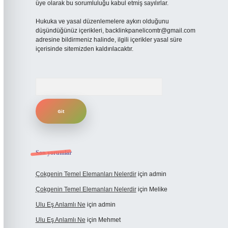
üye olarak bu sorumluluğu kabul etmiş sayılırlar.
Hukuka ve yasal düzenlemelere aykırı olduğunu
düşündüğünüz içerikleri,
backlinkpanelicomtr@gmail.com
adresine bildirmeniz halinde, ilgili içerikler yasal süre
içerisinde sitemizden kaldırılacaktır.
Arama
Son yorumlar
Çokgenin Temel Elemanları Nelerdir
için
admin
Çokgenin Temel Elemanları Nelerdir
için
Melike
Ulu Eş Anlamlı Ne
için
admin
Ulu Eş Anlamlı Ne
için
Mehmet