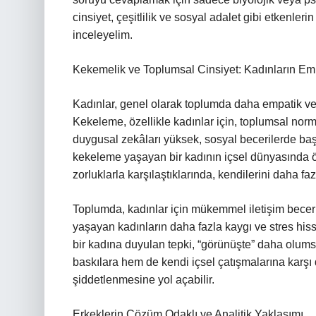
cinsiyet, çeşitlilik ve sosyal adalet gibi etkenleri
inceleyelim.
Kekemelik ve Toplumsal Cinsiyet: Kadınların Emp
Kadınlar, genel olarak toplumda daha empatik ve t
Kekeleme, özellikle kadınlar için, toplumsal normla
duygusal zekâları yüksek, sosyal becerilerde başar
kekeleme yaşayan bir kadının içsel dünyasında öne
zorluklarla karşılaştıklarında, kendilerini daha f
Toplumda, kadınlar için mükemmel iletişim beceri
yaşayan kadınların daha fazla kaygı ve stres hi
bir kadına duyulan tepki, “görünüşte” daha olums
baskılara hem de kendi içsel çatışmalarına karş
şiddetlenmesine yol açabilir.
Erkeklerin Çözüm Odaklı ve Analitik Yaklaşımı