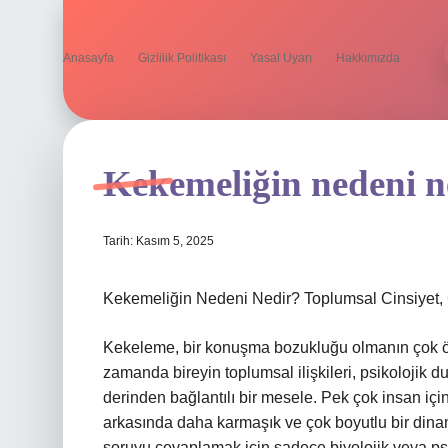
Anasayfa
Gizlilik Politikası
Yasal Uyarı
Hakkımızda
Kekemeliğin nedeni n
Tarih: Kasım 5, 2025
Kekemeliğin Nedeni Nedir? Toplumsal Cinsiyet, Çe
Kekeleme, bir konuşma bozukluğu olmanın çok öte
zamanda bireyin toplumsal ilişkileri, psikolojik 
derinden bağlantılı bir mesele. Pek çok insan için
arkasında daha karmaşık ve çok boyutlu bir dina
soruyu cevaplamak için sadece biyolojik veya psi