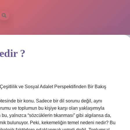
edir ?
şitlilik ve Sosyal Adalet Perspektifinden Bir Bakış
sinde bir konu. Sadece bir dil sorunu değil, aynı
durumu ve toplumun bu kişiye karşı olan yaklaşımıyla
 bu, yalnızca “sözcüklerin tıkanması” gibi algılansa da,
mik bulunuyor. Peki, kekemeliğin temel nedeni nedir? Bu
kolojik faktörlere odaklanmak yeterli değil. Toplumsal