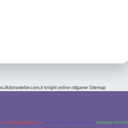
ps://kibrisoteller.com.tr
knight online
nttgame
Sitemap
:
backlinkpaneli@gmail.com
Teams:
forumhizmeti@gmail.com
Whatsapp: 0262 606