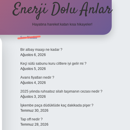
Enerji Dolu Anlar
Hayatına hareket katan kısa hikayeler!
Sidebar
Son Yazılar
tulipbet giriş adresi
tulipbett.net
Bir albay maaşı ne kadar ?
Ağustos 6, 2026
Keçi sütü sabunu kuru ciltlere iyi gelir mi ?
Ağustos 5, 2026
Avans fiyatları nedir ?
Ağustos 4, 2026
2025 yılında ruhsatsız silah taşımanın cezası nedir ?
Ağustos 3, 2026
İşkembe paça düdüklüde kaç dakikada pişer ?
Temmuz 30, 2026
Tap off nedir ?
Temmuz 28, 2026