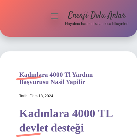
Enerji Dolu Anlar
menüyü
aç
Hayatına hareket katan kısa hikayeler!
Anasayfa
Gizlilik Politikası
Yasal Uyarı
Kadınlara 4000 Tl Yardım
Hakkımızda
Başvurusu Nasil Yapilir
Tarih: Ekim 18, 2024
Kadınlara 4000 TL
devlet desteği