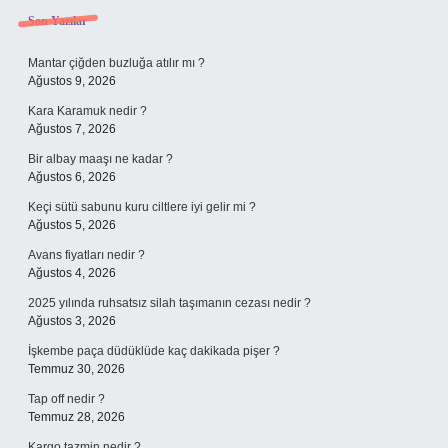
Sidebar
Son Yazılar
Mantar çiğden buzluğa atılır mı ?
Ağustos 9, 2026
Kara Karamuk nedir ?
Ağustos 7, 2026
Bir albay maaşı ne kadar ?
Ağustos 6, 2026
Keçi sütü sabunu kuru ciltlere iyi gelir mi ?
Ağustos 5, 2026
Avans fiyatları nedir ?
Ağustos 4, 2026
2025 yılında ruhsatsız silah taşımanın cezası nedir ?
Ağustos 3, 2026
İşkembe paça düdüklüde kaç dakikada pişer ?
Temmuz 30, 2026
Tap off nedir ?
Temmuz 28, 2026
Kargo tazmin nedir ?