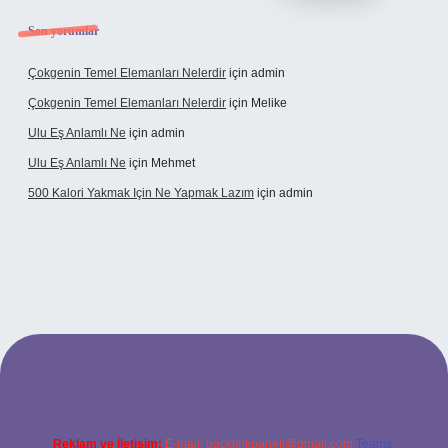
Son yorumlar
Çokgenin Temel Elemanları Nelerdir
için
admin
Çokgenin Temel Elemanları Nelerdir
için
Melike
Ulu Eş Anlamlı Ne
için
admin
Ulu Eş Anlamlı Ne
için
Mehmet
500 Kalori Yakmak Için Ne Yapmak Lazım
için
admin
iriş adresi
tulipbett.net
Reklam ve İletişim:
E-mail:
backlinkpaneli@gmail.com
Teams: