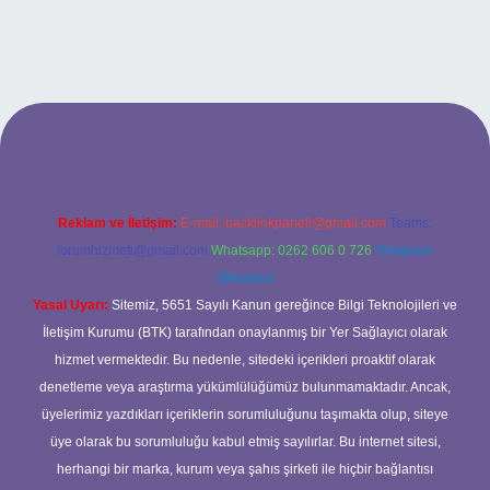
pbet giriş adresi
tulipbett.net
Reklam ve İletişim:
E-mail:
backlinkpaneli@gmail.com
Teams:
forumhizmeti@gmail.com
Whatsapp: 0262 606 0 726
Telegram:
@karabul
Yasal Uyarı:
Sitemiz, 5651 Sayılı Kanun gereğince Bilgi Teknolojileri ve
İletişim Kurumu (BTK) tarafından onaylanmış bir Yer Sağlayıcı olarak
hizmet vermektedir. Bu nedenle, sitedeki içerikleri proaktif olarak
denetleme veya araştırma yükümlülüğümüz bulunmamaktadır. Ancak,
üyelerimiz yazdıkları içeriklerin sorumluluğunu taşımakta olup, siteye
üye olarak bu sorumluluğu kabul etmiş sayılırlar. Bu internet sitesi,
herhangi bir marka, kurum veya şahıs şirketi ile hiçbir bağlantısı