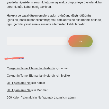
yazdıkları içeriklerin sorumluluğunu taşımakta olup, siteye üye olarak bu
sorumluluğu kabul etmiş sayılırlar.
Hukuka ve yasal düzenlemelere aykırı olduğunu düşündüğünüz
içerikleri,
backlinkpanelicomtr@gmail.com
adresine bildirmeniz halinde,
ilgili içerikler yasal süre içerisinde sitemizden kaldırılacaktır.
Arama
Son yorumlar
Çokgenin Temel Elemanları Nelerdir
için
admin
Çokgenin Temel Elemanları Nelerdir
için
Melike
Ulu Eş Anlamlı Ne
için
admin
Ulu Eş Anlamlı Ne
için
Mehmet
500 Kalori Yakmak Için Ne Yapmak Lazım
için
admin