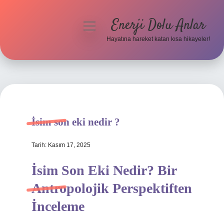
Enerji Dolu Anlar
menüyü
aç
Hayatına hareket katan kısa hikayeler!
Anasayfa
Gizlilik Politikası
Yasal Uyarı
İsim son eki nedir ?
Hakkımızda
Tarih: Kasım 17, 2025
İsim Son Eki Nedir? Bir
Antropolojik Perspektiften
İnceleme