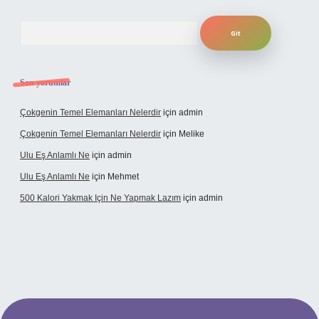
Arama
Son yorumlar
Çokgenin Temel Elemanları Nelerdir
için
admin
Çokgenin Temel Elemanları Nelerdir
için
Melike
Ulu Eş Anlamlı Ne
için
admin
Ulu Eş Anlamlı Ne
için
Mehmet
500 Kalori Yakmak Için Ne Yapmak Lazım
için
admin
bet giriş adresi
tulipbett.net