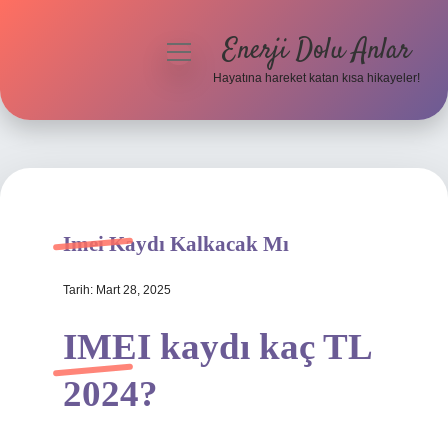
Enerji Dolu Anlar
menüyü
aç
Hayatına hareket katan kısa hikayeler!
Anasayfa
Gizlilik Politikası
Yasal Uyarı
Imei Kaydı Kalkacak Mı
Hakkımızda
Tarih: Mart 28, 2025
IMEI kaydı kaç TL
2024?