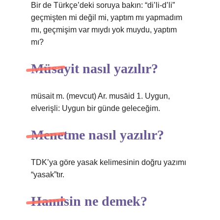
Bir de Türkçe’deki soruya bakın: “di’li-d’li”
geçmişten mi değil mi, yaptım mı yapmadım
mı, geçmişim var mıydı yok muydu, yaptım
mı?
Müsayit nasıl yazılır?
müsait m. (mevcut) Ar. musāid 1. Uygun,
elverişli: Uygun bir günde geleceğim.
Menetme nasıl yazılır?
TDK’ya göre yasak kelimesinin doğru yazımı
“yasak”tır.
Hamisin ne demek?