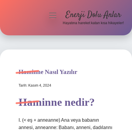
Enerji Dolu Anlar
menüyü
aç
Hayatına hareket katan kısa hikayeler!
Anasayfa
Gizlilik Politikası
Yasal Uyarı
Haminne Nasıl Yazılır
Hakkımızda
Tarih: Kasım 4, 2024
Haminne nedir?
I. (< eş + anneanne) Ana veya babanın
annesi, anneanne: Babanı, anneni, dadılarını