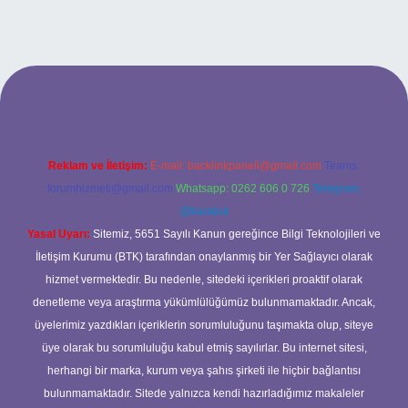
bet giriş adresi
tulipbett.net
Reklam ve İletişim:
E-mail:
backlinkpaneli@gmail.com
Teams:
forumhizmeti@gmail.com
Whatsapp: 0262 606 0 726
Telegram:
@karabul
Yasal Uyarı:
Sitemiz, 5651 Sayılı Kanun gereğince Bilgi Teknolojileri ve
İletişim Kurumu (BTK) tarafından onaylanmış bir Yer Sağlayıcı olarak
hizmet vermektedir. Bu nedenle, sitedeki içerikleri proaktif olarak
denetleme veya araştırma yükümlülüğümüz bulunmamaktadır. Ancak,
üyelerimiz yazdıkları içeriklerin sorumluluğunu taşımakta olup, siteye
üye olarak bu sorumluluğu kabul etmiş sayılırlar. Bu internet sitesi,
herhangi bir marka, kurum veya şahıs şirketi ile hiçbir bağlantısı
bulunmamaktadır. Sitede yalnızca kendi hazırladığımız makaleler