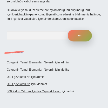
sorumluluğu kabul etmiş sayılırlar.
Hukuka ve yasal düzenlemelere aykırı olduğunu düşündüğünüz
içerikleri,
backlinkpanelicomtr@gmail.com
adresine bildirmeniz halinde,
ilgili içerikler yasal süre içerisinde sitemizden kaldırılacaktır.
Arama
Son yorumlar
Çokgenin Temel Elemanları Nelerdir
için
admin
Çokgenin Temel Elemanları Nelerdir
için
Melike
Ulu Eş Anlamlı Ne
için
admin
Ulu Eş Anlamlı Ne
için
Mehmet
500 Kalori Yakmak Için Ne Yapmak Lazım
için
admin