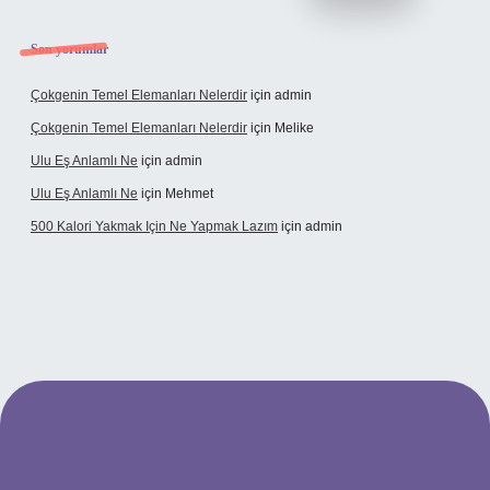
Son yorumlar
Çokgenin Temel Elemanları Nelerdir
için
admin
Çokgenin Temel Elemanları Nelerdir
için
Melike
Ulu Eş Anlamlı Ne
için
admin
Ulu Eş Anlamlı Ne
için
Mehmet
500 Kalori Yakmak Için Ne Yapmak Lazım
için
admin
bet giriş adresi
tulipbett.net