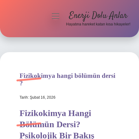
Enerji Dolu Anlar
menüyü
aç
Hayatına hareket katan kısa hikayeler!
Anasayfa
Gizlilik Politikası
Yasal Uyarı
Fizikokimya hangi bölümün dersi
Hakkımızda
?
Tarih: Şubat 16, 2026
Fizikokimya Hangi
Bölümün Dersi?
Psikolojik Bir Bakış