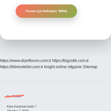
https://www.diyetforum.com.tr
https://bigzotik.com.tr
https://kibrisoteller.com.tr
knight online
nttgame
Sitemap
Sidebar
Son Yazılar
Kara Karamuk nedir ?