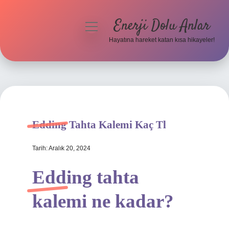
Enerji Dolu Anlar
menüyü
aç
Hayatına hareket katan kısa hikayeler!
Anasayfa
Gizlilik Politikası
Yasal Uyarı
Edding Tahta Kalemi Kaç Tl
Hakkımızda
Tarih: Aralık 20, 2024
Edding tahta
kalemi ne kadar?