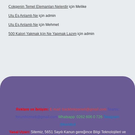
Çokgenin Temel Elemanları Nelerdir
için
Melike
Ulu Eş Anlamlı Ne
için
admin
Ulu Eş Anlamlı Ne
için
Mehmet
500 Kalori Yakmak Için Ne Yapmak Lazım
için
admin
t giriş adresi
tulipbett.net
Reklam ve İletişim:
E-mail:
backlinkpaneli@gmail.com
Teams:
forumhizmeti@gmail.com
Whatsapp: 0262 606 0 726
Telegram:
@karabul
Yasal Uyarı:
Sitemiz, 5651 Sayılı Kanun gereğince Bilgi Teknolojileri ve