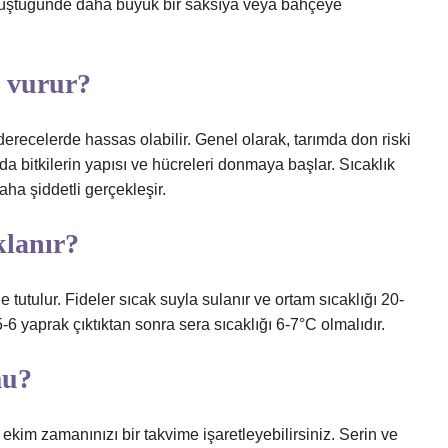
nüştüğünde daha büyük bir saksıya veya bahçeye
k vurur?
 derecelerde hassas olabilir. Genel olarak, tarımda don riski
nda bitkilerin yapısı ve hücreleri donmaya başlar. Sıcaklık
ha şiddetli gerçekleşir.
klanır?
 tutulur. Fideler sıcak suyla sulanır ve ortam sıcaklığı 20-
6 yaprak çıktıktan sonra sera sıcaklığı 6-7°C olmalıdır.
mu?
kim zamanınızı bir takvime işaretleyebilirsiniz. Serin ve