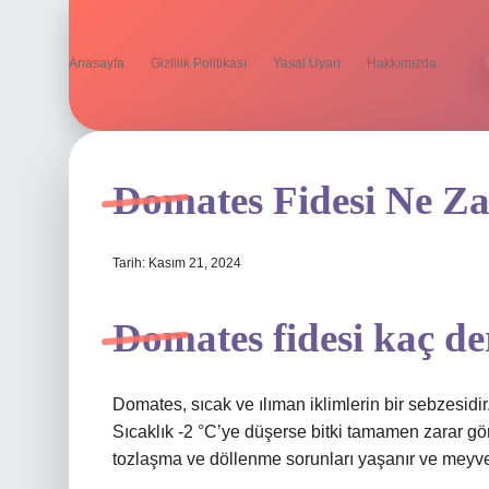
Anasayfa
Gizlilik Politikası
Yasal Uyarı
Hakkımızda
Domates Fidesi Ne Z
Tarih: Kasım 21, 2024
Domates fidesi kaç d
Domates, sıcak ve ılıman iklimlerin bir sebzesidir
Sıcaklık -2 °C’ye düşerse bitki tamamen zarar gör
tozlaşma ve döllenme sorunları yaşanır ve meyv