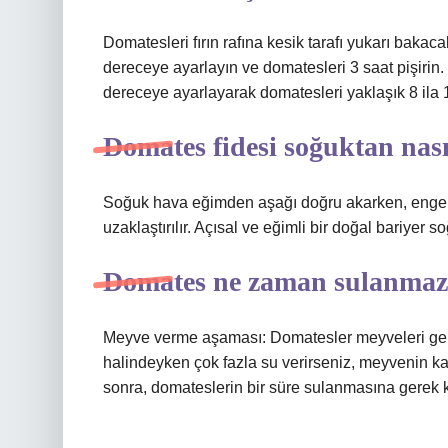
Domatesleri fırın rafına kesik tarafı yukarı bakacak
dereceye ayarlayın ve domatesleri 3 saat pişirin. 
dereceye ayarlayarak domatesleri yaklaşık 8 ila 10
Domates fidesi soğuktan nas
Soğuk hava eğimden aşağı doğru akarken, engelle
uzaklaştırılır. Açısal ve eğimli bir doğal bariyer 
Domates ne zaman sulanma
Meyve verme aşaması: Domatesler meyveleri geli
halindeyken çok fazla su verirseniz, meyvenin k
sonra, domateslerin bir süre sulanmasına gerek 