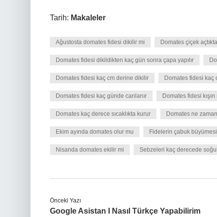
Tarih:
Makaleler
Ağustosta domates fidesi dikilir mi
Domates çiçek açtıkta
Domates fidesi dikildikten kaç gün sonra çapa yapılır
Dom
Domates fidesi kaç cm derine dikilir
Domates fidesi kaç
Domates fidesi kaç günde canlanır
Domates fidesi kışın 
Domates kaç derece sıcaklıkta kurur
Domates ne zaman
Ekim ayında domates olur mu
Fidelerin çabuk büyümesi
Nisanda domates ekilir mi
Sebzeleri kaç derecede soğu
Önceki Yazı
Google Asistan I Nasıl Türkçe Yapabilirim