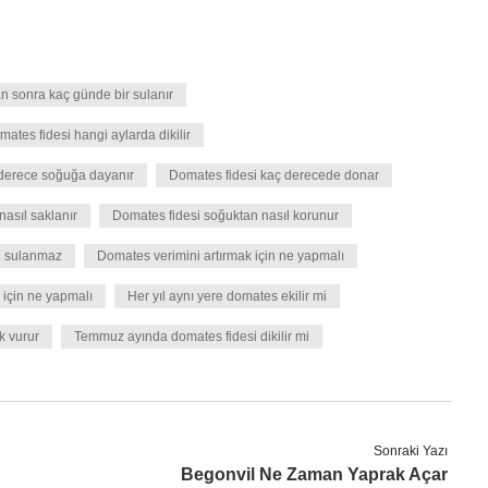
n sonra kaç günde bir sulanır
ates fidesi hangi aylarda dikilir
 derece soğuğa dayanır
Domates fidesi kaç derecede donar
nasıl saklanır
Domates fidesi soğuktan nasıl korunur
 sulanmaz
Domates verimini artırmak için ne yapmalı
 için ne yapmalı
Her yıl aynı yere domates ekilir mi
k vurur
Temmuz ayında domates fidesi dikilir mi
Sonraki Yazı
Begonvil Ne Zaman Yaprak Açar