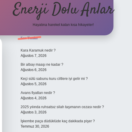
Enerji Dolu Anlar
Hayatına hareket katan kısa hikayeler!
Sidebar
Son Yazılar
tulipbet gir
Kara Karamuk nedir ?
Ağustos 7, 2026
Bir albay maaşı ne kadar ?
Ağustos 6, 2026
Keçi sütü sabunu kuru ciltlere iyi gelir mi ?
Ağustos 5, 2026
Avans fiyatları nedir ?
Ağustos 4, 2026
2025 yılında ruhsatsız silah taşımanın cezası nedir ?
Ağustos 3, 2026
İşkembe paça düdüklüde kaç dakikada pişer ?
Temmuz 30, 2026