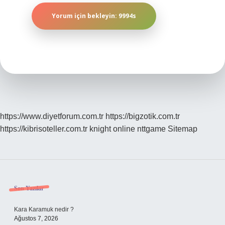
https://www.diyetforum.com.tr
https://bigzotik.com.tr
https://kibrisoteller.com.tr
knight online
nttgame
Sitemap
Sidebar
Son Yazılar
Kara Karamuk nedir ?
Ağustos 7, 2026