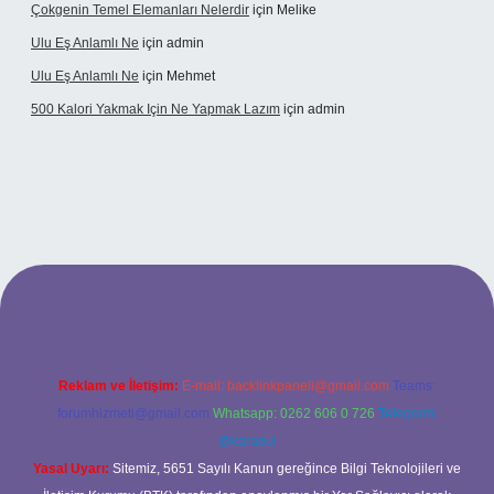
Çokgenin Temel Elemanları Nelerdir
için
Melike
Ulu Eş Anlamlı Ne
için
admin
Ulu Eş Anlamlı Ne
için
Mehmet
500 Kalori Yakmak Için Ne Yapmak Lazım
için
admin
 giriş adresi
tulipbett.net
Reklam ve İletişim:
E-mail:
backlinkpaneli@gmail.com
Teams:
forumhizmeti@gmail.com
Whatsapp: 0262 606 0 726
Telegram:
@karabul
Yasal Uyarı:
Sitemiz, 5651 Sayılı Kanun gereğince Bilgi Teknolojileri ve