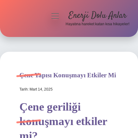
Enerji Dolu Anlar
menüyü
aç
Hayatına hareket katan kısa hikayeler!
Anasayfa
Gizlilik Politikası
Yasal Uyarı
Çene Yapısı Konuşmayı Etkiler Mi
Hakkımızda
Tarih: Mart 14, 2025
Çene geriliği
konuşmayı etkiler
mi?