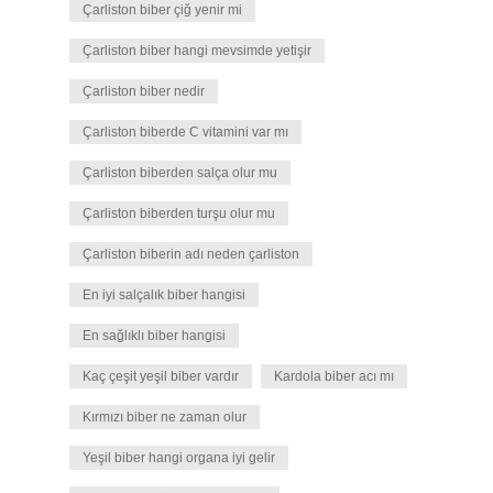
Çarliston biber çiğ yenir mi
Çarliston biber hangi mevsimde yetişir
Çarliston biber nedir
Çarliston biberde C vitamini var mı
Çarliston biberden salça olur mu
Çarliston biberden turşu olur mu
Çarliston biberin adı neden çarliston
En iyi salçalık biber hangisi
En sağlıklı biber hangisi
Kaç çeşit yeşil biber vardır
Kardola biber acı mı
Kırmızı biber ne zaman olur
Yeşil biber hangi organa iyi gelir