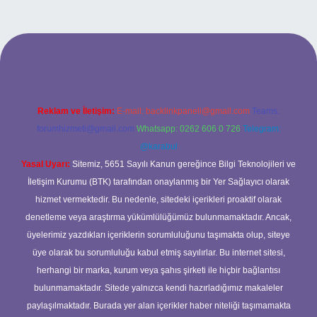
giriş adresi
tulipbett.net
Reklam ve İletişim:
E-mail:
backlinkpaneli@gmail.com
Teams:
forumhizmeti@gmail.com
Whatsapp: 0262 606 0 726
Telegram:
@karabul
Yasal Uyarı:
Sitemiz, 5651 Sayılı Kanun gereğince Bilgi Teknolojileri ve
İletişim Kurumu (BTK) tarafından onaylanmış bir Yer Sağlayıcı olarak
hizmet vermektedir. Bu nedenle, sitedeki içerikleri proaktif olarak
denetleme veya araştırma yükümlülüğümüz bulunmamaktadır. Ancak,
üyelerimiz yazdıkları içeriklerin sorumluluğunu taşımakta olup, siteye
üye olarak bu sorumluluğu kabul etmiş sayılırlar. Bu internet sitesi,
herhangi bir marka, kurum veya şahıs şirketi ile hiçbir bağlantısı
bulunmamaktadır. Sitede yalnızca kendi hazırladığımız makaleler
paylaşılmaktadır. Burada yer alan içerikler haber niteliği taşımamakta