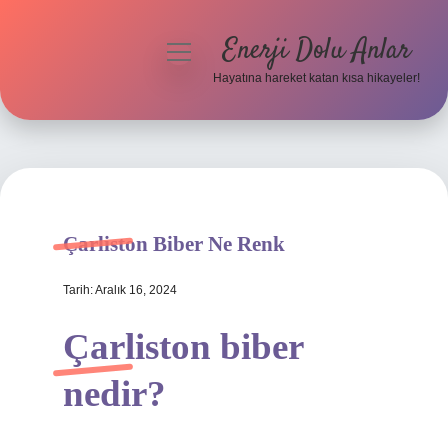
Enerji Dolu Anlar
menüyü
aç
Hayatına hareket katan kısa hikayeler!
Anasayfa
Gizlilik Politikası
Yasal Uyarı
Çarliston Biber Ne Renk
Hakkımızda
Tarih: Aralık 16, 2024
Çarliston biber
nedir?