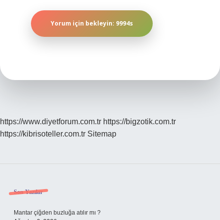
https://www.diyetforum.com.tr
https://bigzotik.com.tr
https://kibrisoteller.com.tr
Sitemap
Sidebar
Son Yazılar
Mantar çiğden buzluğa atılır mı ?