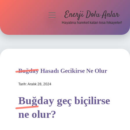
Enerji Dolu Anlar
menüyü
aç
Hayatına hareket katan kısa hikayeler!
Anasayfa
Gizlilik Politikası
Yasal Uyarı
Buğday Hasadı Gecikirse Ne Olur
Hakkımızda
Tarih: Aralık 28, 2024
Buğday geç biçilirse
ne olur?