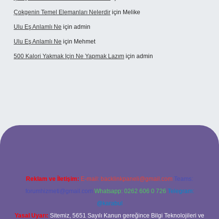
Çokgenin Temel Elemanları Nelerdir
için
Melike
Ulu Eş Anlamlı Ne
için
admin
Ulu Eş Anlamlı Ne
için
Mehmet
500 Kalori Yakmak Için Ne Yapmak Lazım
için
admin
riş adresi
tulipbett.net
Reklam ve İletişim:
E-mail:
backlinkpaneli@gmail.com
Teams:
forumhizmeti@gmail.com
Whatsapp: 0262 606 0 726
Telegram:
@karabul
Yasal Uyarı:
Sitemiz, 5651 Sayılı Kanun gereğince Bilgi Teknolojileri ve