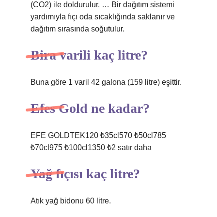
(CO2) ile doldurulur. … Bir dağıtım sistemi
yardımıyla fıçı oda sıcaklığında saklanır ve
dağıtım sırasında soğutulur.
Bira varili kaç litre?
Buna göre 1 varil 42 galona (159 litre) eşittir.
Efes Gold ne kadar?
EFE GOLDTEK120 ₺35cl570 ₺50cl785
₺70cl975 ₺100cl1350 ₺2 satır daha
Yağ fıçısı kaç litre?
Atık yağ bidonu 60 litre.