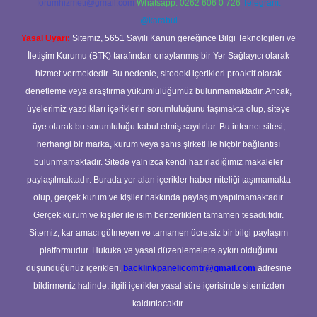
forumhizmeti@gmail.com
Whatsapp: 0262 606 0 726
Telegram:
@karabul
Yasal Uyarı:
Sitemiz, 5651 Sayılı Kanun gereğince Bilgi Teknolojileri ve
İletişim Kurumu (BTK) tarafından onaylanmış bir Yer Sağlayıcı olarak
hizmet vermektedir. Bu nedenle, sitedeki içerikleri proaktif olarak
denetleme veya araştırma yükümlülüğümüz bulunmamaktadır. Ancak,
üyelerimiz yazdıkları içeriklerin sorumluluğunu taşımakta olup, siteye
üye olarak bu sorumluluğu kabul etmiş sayılırlar. Bu internet sitesi,
herhangi bir marka, kurum veya şahıs şirketi ile hiçbir bağlantısı
bulunmamaktadır. Sitede yalnızca kendi hazırladığımız makaleler
paylaşılmaktadır. Burada yer alan içerikler haber niteliği taşımamakta
olup, gerçek kurum ve kişiler hakkında paylaşım yapılmamaktadır.
Gerçek kurum ve kişiler ile isim benzerlikleri tamamen tesadüfidir.
Sitemiz, kar amacı gütmeyen ve tamamen ücretsiz bir bilgi paylaşım
platformudur. Hukuka ve yasal düzenlemelere aykırı olduğunu
düşündüğünüz içerikleri,
backlinkpanelicomtr@gmail.com
adresine
bildirmeniz halinde, ilgili içerikler yasal süre içerisinde sitemizden
kaldırılacaktır.