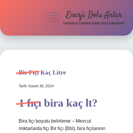
Enerji Dolu Anlar
menüyü
aç
Hayatına hareket katan kısa hikayeler!
Anasayfa
Gizlilik Politikası
Yasal Uyarı
Bir Fıçı Kaç Litre
Hakkımızda
Tarih: Kasım 30, 2024
1 fıçı bira kaç lt?
Bira fıçı boyutu belirleme – Mevcut
miktarlarda fıçı Bir fıçı (Bbl), bira fıçılarının