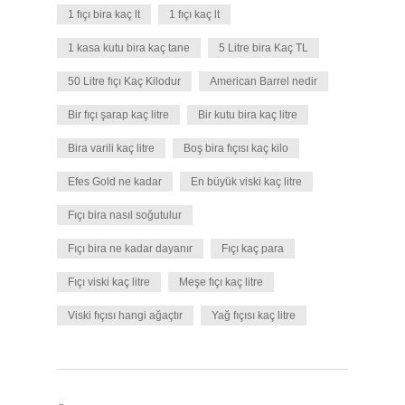
1 fıçı bira kaç lt
1 fıçı kaç lt
1 kasa kutu bira kaç tane
5 Litre bira Kaç TL
50 Litre fıçı Kaç Kilodur
American Barrel nedir
Bir fıçı şarap kaç litre
Bir kutu bira kaç litre
Bira varili kaç litre
Boş bira fıçısı kaç kilo
Efes Gold ne kadar
En büyük viski kaç litre
Fıçı bira nasıl soğutulur
Fıçı bira ne kadar dayanır
Fıçı kaç para
Fıçı viski kaç litre
Meşe fıçı kaç litre
Viski fıçısı hangi ağaçtır
Yağ fıçısı kaç litre