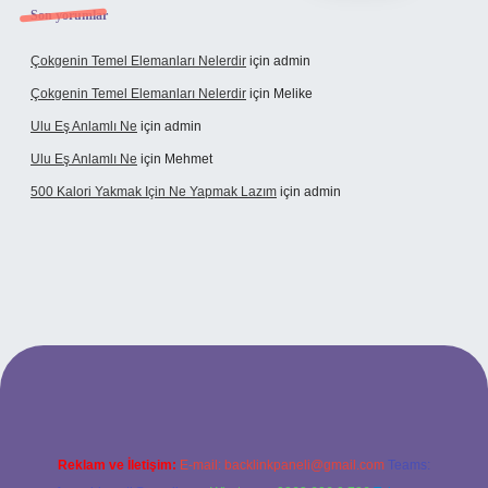
Son yorumlar
Çokgenin Temel Elemanları Nelerdir
için
admin
Çokgenin Temel Elemanları Nelerdir
için
Melike
Ulu Eş Anlamlı Ne
için
admin
Ulu Eş Anlamlı Ne
için
Mehmet
500 Kalori Yakmak Için Ne Yapmak Lazım
için
admin
pbet giriş adresi
tulipbett.net
Reklam ve İletişim:
E-mail:
backlinkpaneli@gmail.com
Teams: