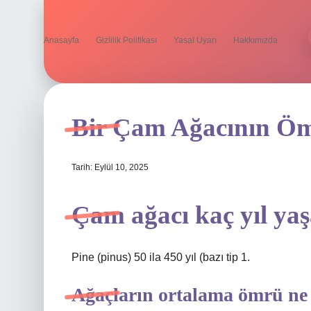
Anasayfa
Gizlilik Politikası
Yasal Uyarı
Hakkımızda
Bir Çam Ağacının Ö
Tarih: Eylül 10, 2025
Çam ağacı kaç yıl ya
Pine (pinus) 50 ila 450 yıl (bazı tip 1.
Ağaçların ortalama ömrü ne