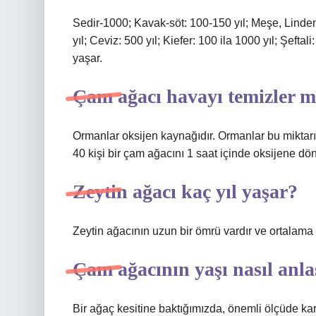
Sedir-1000; Kavak-söt: 100-150 yıl; Meşe, Linden, 
yıl; Ceviz: 500 yıl; Kiefer: 100 ila 1000 yıl; Şefta
yaşar.
Çam ağacı havayı temizler m
Ormanlar oksijen kaynağıdır. Ormanlar bu miktarın
40 kişi bir çam ağacını 1 saat içinde oksijene d
Zeytin ağacı kaç yıl yaşar?
Zeytin ağacının uzun bir ömrü vardır ve ortalama 
Çam ağacının yaşı nasıl anlaş
Bir ağaç kesitine baktığımızda, önemli ölçüde ka