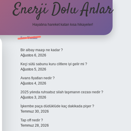
Enerji Dolu Anlar
Hayatına hareket katan kısa hikayeler!
Sidebar
Son Yazılar
tulipbet gi
Bir albay maaşı ne kadar ?
Ağustos 6, 2026
Keçi sütü sabunu kuru ciltlere iyi gelir mi ?
Ağustos 5, 2026
Avans fiyatları nedir ?
Ağustos 4, 2026
2025 yılında ruhsatsız silah taşımanın cezası nedir ?
Ağustos 3, 2026
İşkembe paça düdüklüde kaç dakikada pişer ?
Temmuz 30, 2026
Tap off nedir ?
Temmuz 28, 2026