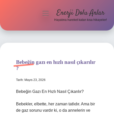
Enerji Dolu Anlar
menüyü
aç
Hayatına hareket katan kısa hikayeler!
Anasayfa
Gizlilik Politikası
Yasal Uyarı
Bebeğin gazı en hızlı nasıl çıkarılır
Hakkımızda
?
Tarih: Mayıs 23, 2026
Bebeğin Gazı En Hızlı Nasıl Çıkarılır?
Bebekler, elbette, her zaman tatlıdır. Ama bir
de gaz sorunu vardır ki, o da annelerin ve