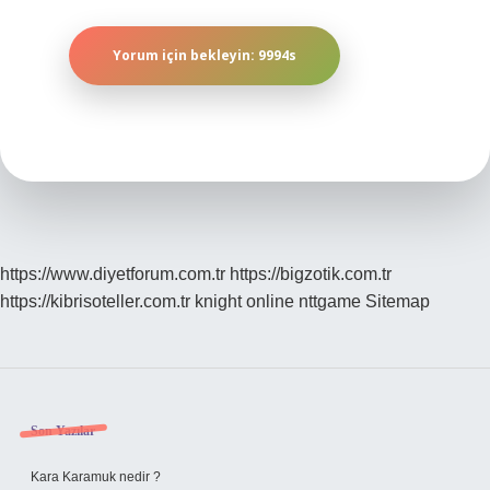
https://www.diyetforum.com.tr
https://bigzotik.com.tr
https://kibrisoteller.com.tr
knight online
nttgame
Sitemap
Sidebar
Son Yazılar
Kara Karamuk nedir ?