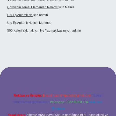
Çokgenin Temel Elemanları Nelerdir
için
Melike
Ulu Eş Anlamlı Ne
için
admin
Ulu Eş Anlamlı Ne
için
Mehmet
500 Kalori Yakmak Için Ne Yapmak Lazım
için
admin
ulipbet giriş adresi
tulipbett.net
Reklam ve İletişim:
E-mail:
backlinkpaneli@gmail.com
Teams:
forumhizmeti@gmail.com
Whatsapp: 0262 606 0 726
Telegram:
@karabul
Yasal Uyarı:
Sitemiz, 5651 Sayılı Kanun gereğince Bilgi Teknolojileri ve