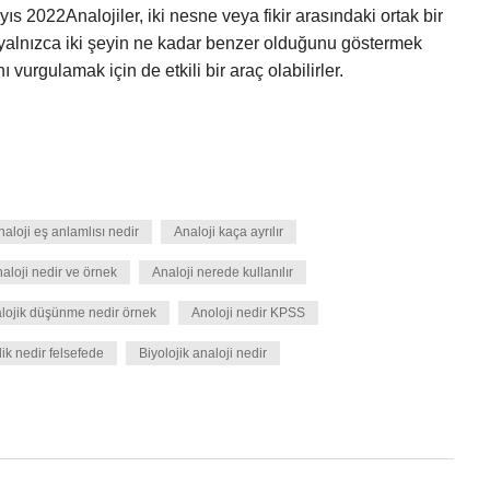
ayıs 2022Analojiler, iki nesne veya fikir arasındaki ortak bir
k, yalnızca iki şeyin ne kadar benzer olduğunu göstermek
 vurgulamak için de etkili bir araç olabilirler.
naloji eş anlamlısı nedir
Analoji kaça ayrılır
aloji nedir ve örnek
Analoji nerede kullanılır
lojik düşünme nedir örnek
Anoloji nedir KPSS
ik nedir felsefede
Biyolojik analoji nedir