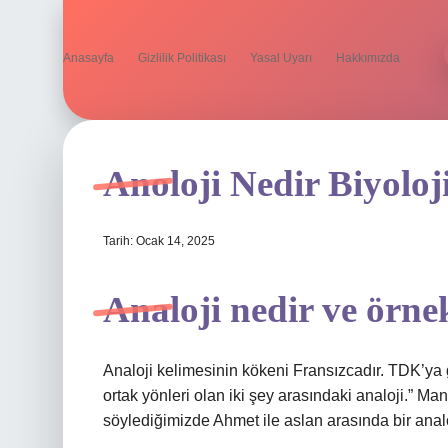
Anasayfa
Gizlilik Politikası
Yasal Uyarı
Hakkımızda
Anoloji Nedir Biyoloj
Tarih: Ocak 14, 2025
Analoji nedir ve örne
Analoji kelimesinin kökeni Fransızcadır. TDK’ya g
ortak yönleri olan iki şey arasındaki analoji.” Man
söylediğimizde Ahmet ile aslan arasında bir anal