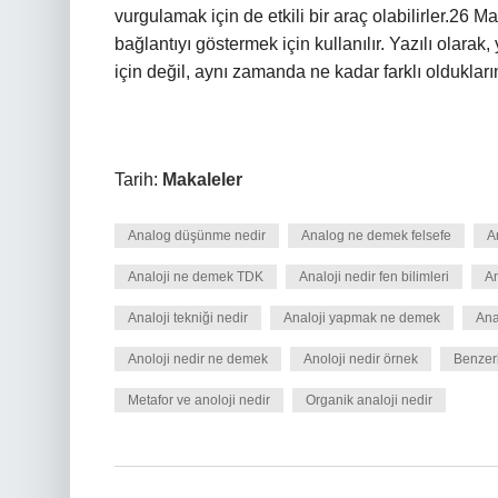
vurgulamak için de etkili bir araç olabilirler.26 M
bağlantıyı göstermek için kullanılır. Yazılı olara
için değil, aynı zamanda ne kadar farklı olduklarını
Tarih:
Makaleler
Analog düşünme nedir
Analog ne demek felsefe
A
Analoji ne demek TDK
Analoji nedir fen bilimleri
An
Analoji tekniği nedir
Analoji yapmak ne demek
Ana
Anoloji nedir ne demek
Anoloji nedir örnek
Benzerl
Metafor ve anoloji nedir
Organik analoji nedir