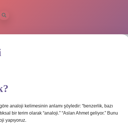
i
k?
öre analoji kelimesinin anlamı şöyledir: “benzerlik, bazı
tıksal bir terim olarak “analoji.” “Aslan Ahmet geliyor.” Bunu
oji yapıyoruz.