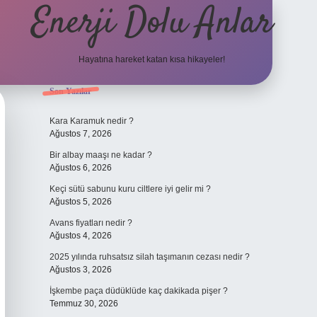
Enerji Dolu Anlar
Hayatına hareket katan kısa hikayeler!
Sidebar
Son Yazılar
tulipbet gi
Kara Karamuk nedir ?
Ağustos 7, 2026
Bir albay maaşı ne kadar ?
Ağustos 6, 2026
Keçi sütü sabunu kuru ciltlere iyi gelir mi ?
Ağustos 5, 2026
Avans fiyatları nedir ?
Ağustos 4, 2026
2025 yılında ruhsatsız silah taşımanın cezası nedir ?
Ağustos 3, 2026
İşkembe paça düdüklüde kaç dakikada pişer ?
Temmuz 30, 2026