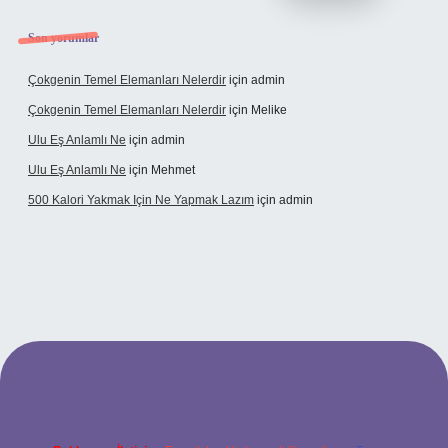
Son yorumlar
Çokgenin Temel Elemanları Nelerdir
için
admin
Çokgenin Temel Elemanları Nelerdir
için
Melike
Ulu Eş Anlamlı Ne
için
admin
Ulu Eş Anlamlı Ne
için
Mehmet
500 Kalori Yakmak Için Ne Yapmak Lazım
için
admin
et giriş adresi
tulipbett.net