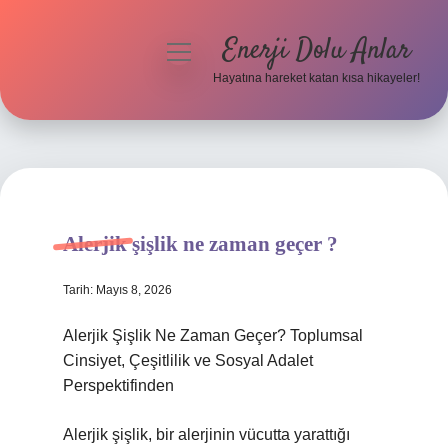
Enerji Dolu Anlar
menüyü
aç
Hayatına hareket katan kısa hikayeler!
Anasayfa
Gizlilik Politikası
Yasal Uyarı
Alerjik şişlik ne zaman geçer ?
Hakkımızda
Tarih: Mayıs 8, 2026
Alerjik Şişlik Ne Zaman Geçer? Toplumsal
Cinsiyet, Çeşitlilik ve Sosyal Adalet
Perspektifinden
Alerjik şişlik, bir alerjinin vücutta yarattığı