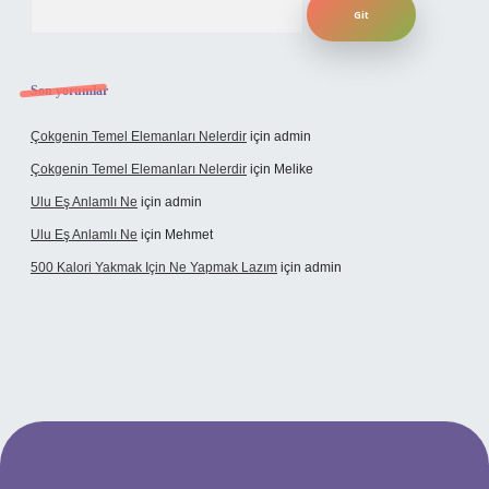
Son yorumlar
Çokgenin Temel Elemanları Nelerdir
için
admin
Çokgenin Temel Elemanları Nelerdir
için
Melike
Ulu Eş Anlamlı Ne
için
admin
Ulu Eş Anlamlı Ne
için
Mehmet
500 Kalori Yakmak Için Ne Yapmak Lazım
için
admin
lipbet giriş adresi
tulipbett.net