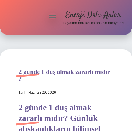
Enerji Dolu Anlar
menüyü
aç
Hayatına hareket katan kısa hikayeler!
Anasayfa
Gizlilik Politikası
Yasal Uyarı
2 günde 1 duş almak zararlı mıdır
Hakkımızda
?
Tarih: Haziran 29, 2026
2 günde 1 duş almak
zararlı mıdır? Günlük
alışkanlıkların bilimsel