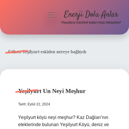
Enerji Dolu Anlar
menüyü
aç
Hayatına hareket katan kısa hikayeler!
Anasayfa
Gizlilik Politikası
Etiket:
Yeşilyurt eskiden nereye bağlıydı
Yasal Uyarı
Hakkımızda
Yeşilyurt Un Neyi Meşhur
Tarih: Eylül 22, 2024
Yeşilyurt köyü neyi meşhur? Kaz Dağları’nın
eteklerinde bulunan Yeşilyurt Köyü, deniz ve