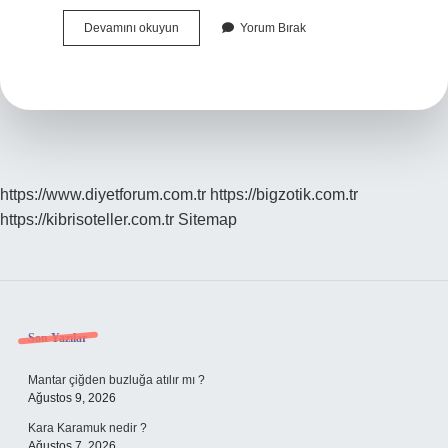
Yeşilyurt
Devamını okuyun
Yorum Bırak
Un
Neyi
Meşhur
https://www.diyetforum.com.tr
https://bigzotik.com.tr
https://kibrisoteller.com.tr
Sitemap
Sidebar
Son Yazılar
Mantar çiğden buzluğa atılır mı ?
Ağustos 9, 2026
Kara Karamuk nedir ?
Ağustos 7, 2026