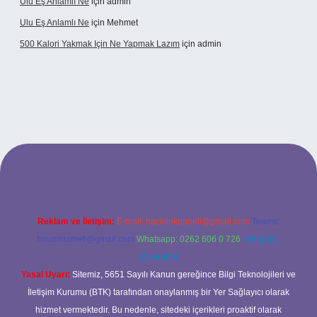
Ulu Eş Anlamlı Ne
için
admin
Ulu Eş Anlamlı Ne
için
Mehmet
500 Kalori Yakmak Için Ne Yapmak Lazım
için
admin
bett.net
Reklam ve İletişim:
E-mail:
backlinkpaneli@gmail.com
Teams:
forumhizmeti@gmail.com
Whatsapp: 0262 606 0 726
Telegram:
@karabul
Yasal Uyarı:
Sitemiz, 5651 Sayılı Kanun gereğince Bilgi Teknolojileri ve
İletişim Kurumu (BTK) tarafından onaylanmış bir Yer Sağlayıcı olarak
hizmet vermektedir. Bu nedenle, sitedeki içerikleri proaktif olarak