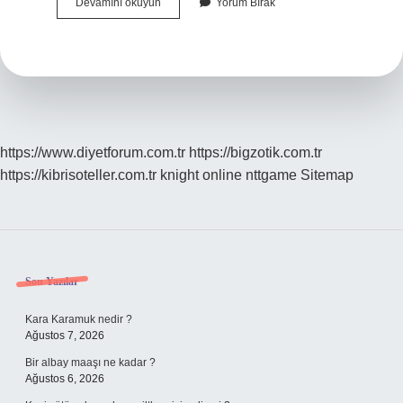
Aynanın
Devamını okuyun
Yorum Bırak
Tanım
Cümlesi
Ne
https://www.diyetforum.com.tr
https://bigzotik.com.tr
https://kibrisoteller.com.tr
knight online
nttgame
Sitemap
Sidebar
Son Yazılar
Kara Karamuk nedir ?
Ağustos 7, 2026
Bir albay maaşı ne kadar ?
Ağustos 6, 2026