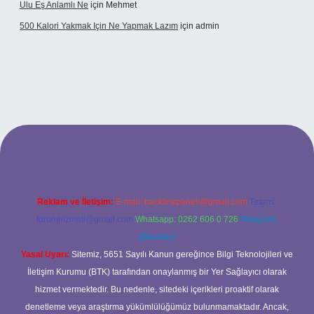
Ulu Eş Anlamlı Ne
için
Mehmet
500 Kalori Yakmak Için Ne Yapmak Lazım
için
admin
bett.net
Reklam ve İletişim:
E-mail:
backlinkpaneli@gmail.com
Teams:
forumhizmeti@gmail.com
Whatsapp: 0262 606 0 726
Telegram:
@karabul
Yasal Uyarı:
Sitemiz, 5651 Sayılı Kanun gereğince Bilgi Teknolojileri ve
İletişim Kurumu (BTK) tarafından onaylanmış bir Yer Sağlayıcı olarak
hizmet vermektedir. Bu nedenle, sitedeki içerikleri proaktif olarak
denetleme veya araştırma yükümlülüğümüz bulunmamaktadır. Ancak,