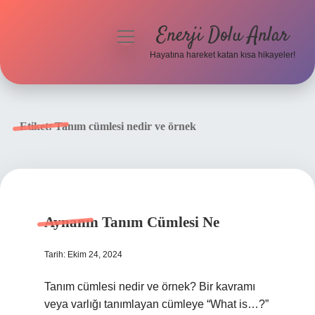
Enerji Dolu Anlar
menüyü
aç
Hayatına hareket katan kısa hikayeler!
Anasayfa
Gizlilik Politikası
Etiket:
Tanım cümlesi nedir ve örnek
Yasal Uyarı
Hakkımızda
Aynanın Tanım Cümlesi Ne
Tarih: Ekim 24, 2024
Tanım cümlesi nedir ve örnek? Bir kavramı
veya varlığı tanımlayan cümleye “What is…?”