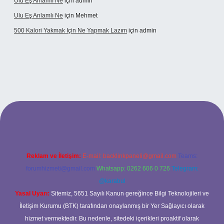
Ulu Eş Anlamlı Ne
için
admin
Ulu Eş Anlamlı Ne
için
Mehmet
500 Kalori Yakmak Için Ne Yapmak Lazım
için
admin
pbett.net
Reklam ve İletişim:
E-mail:
backlinkpaneli@gmail.com
Teams:
forumhizmeti@gmail.com
Whatsapp: 0262 606 0 726
Telegram:
@karabul
Yasal Uyarı:
Sitemiz, 5651 Sayılı Kanun gereğince Bilgi Teknolojileri ve
İletişim Kurumu (BTK) tarafından onaylanmış bir Yer Sağlayıcı olarak
hizmet vermektedir. Bu nedenle, sitedeki içerikleri proaktif olarak