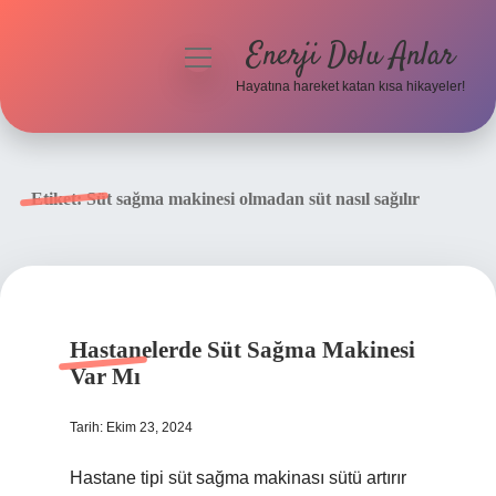
Enerji Dolu Anlar
menüyü
aç
Hayatına hareket katan kısa hikayeler!
Anasayfa
Gizlilik Politikası
Etiket:
Süt sağma makinesi olmadan süt nasıl sağılır
Yasal Uyarı
Hakkımızda
Hastanelerde Süt Sağma Makinesi
Var Mı
Tarih: Ekim 23, 2024
Hastane tipi süt sağma makinası sütü artırır