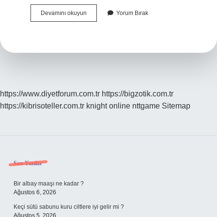
Hastanelerde
Devamını okuyun
Yorum Bırak
Süt
Sağma
Makinesi
Var
Mı
https://www.diyetforum.com.tr
https://bigzotik.com.tr
https://kibrisoteller.com.tr
knight online
nttgame
Sitemap
Sidebar
Son Yazılar
Bir albay maaşı ne kadar ?
Ağustos 6, 2026
Keçi sütü sabunu kuru ciltlere iyi gelir mi ?
Ağustos 5, 2026