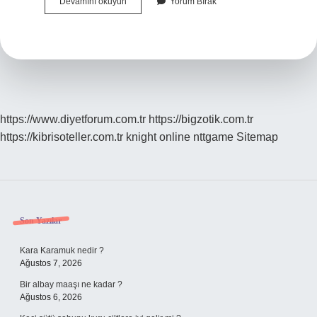
Safra
Devamını okuyun
Yorum Bırak
Kesesi
Çamuru
Kanda
Belli
Olur
Mu
https://www.diyetforum.com.tr
https://bigzotik.com.tr
https://kibrisoteller.com.tr
knight online
nttgame
Sitemap
Sidebar
Son Yazılar
Kara Karamuk nedir ?
Ağustos 7, 2026
Bir albay maaşı ne kadar ?
Ağustos 6, 2026