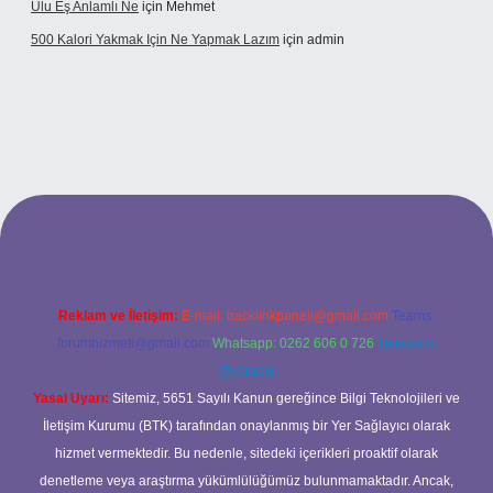
Ulu Eş Anlamlı Ne
için
Mehmet
500 Kalori Yakmak Için Ne Yapmak Lazım
için
admin
i
tulipbett.net
Reklam ve İletişim:
E-mail:
backlinkpaneli@gmail.com
Teams:
forumhizmeti@gmail.com
Whatsapp: 0262 606 0 726
Telegram:
@karabul
Yasal Uyarı:
Sitemiz, 5651 Sayılı Kanun gereğince Bilgi Teknolojileri ve
İletişim Kurumu (BTK) tarafından onaylanmış bir Yer Sağlayıcı olarak
hizmet vermektedir. Bu nedenle, sitedeki içerikleri proaktif olarak
denetleme veya araştırma yükümlülüğümüz bulunmamaktadır. Ancak,