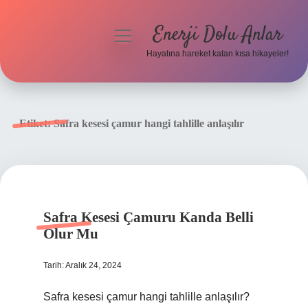
Enerji Dolu Anlar
menüyü
aç
Hayatına hareket katan kısa hikayeler!
Anasayfa
Gizlilik Politikası
Etiket:
Safra kesesi çamur hangi tahlille anlaşılır
Yasal Uyarı
Hakkımızda
Safra Kesesi Çamuru Kanda Belli
Olur Mu
Tarih: Aralık 24, 2024
Safra kesesi çamur hangi tahlille anlaşılır?