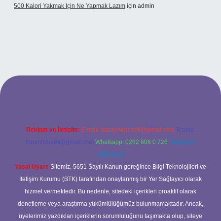
500 Kalori Yakmak Için Ne Yapmak Lazım
için
admin
bett.net
Reklam ve İletişim:
E-mail:
backlinkpaneli@gmail.com
Teams:
forumhizmeti@gmail.com
Whatsapp: 0262 606 0 726
Telegram:
@karabul
Yasal Uyarı:
Sitemiz, 5651 Sayılı Kanun gereğince Bilgi Teknolojileri ve
İletişim Kurumu (BTK) tarafından onaylanmış bir Yer Sağlayıcı olarak
hizmet vermektedir. Bu nedenle, sitedeki içerikleri proaktif olarak
denetleme veya araştırma yükümlülüğümüz bulunmamaktadır. Ancak,
üyelerimiz yazdıkları içeriklerin sorumluluğunu taşımakta olup, siteye