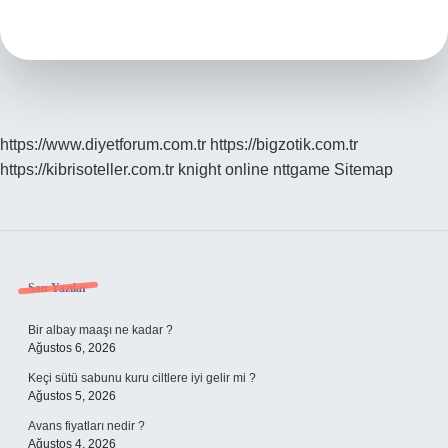
Kremi
Nasıl
Kullanılır
https://www.diyetforum.com.tr
https://bigzotik.com.tr
https://kibrisoteller.com.tr
knight online
nttgame
Sitemap
Sidebar
Son Yazılar
Bir albay maaşı ne kadar ?
Ağustos 6, 2026
Keçi sütü sabunu kuru ciltlere iyi gelir mi ?
Ağustos 5, 2026
Avans fiyatları nedir ?
Ağustos 4, 2026