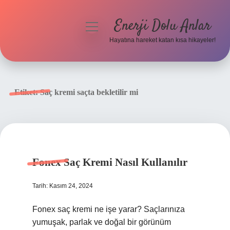
Enerji Dolu Anlar
menüyü
aç
Hayatına hareket katan kısa hikayeler!
Anasayfa
Gizlilik Politikası
Etiket:
Saç kremi saçta bekletilir mi
Yasal Uyarı
Hakkımızda
Fonex Saç Kremi Nasıl Kullanılır
Tarih: Kasım 24, 2024
Fonex saç kremi ne işe yarar? Saçlarınıza
yumuşak, parlak ve doğal bir görünüm