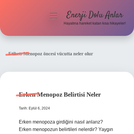
Enerji Dolu Anlar
menüyü
aç
Hayatına hareket katan kısa hikayeler!
Anasayfa
Gizlilik Politikası
Etiket:
Menopoz öncesi vücutta neler olur
Yasal Uyarı
Hakkımızda
Erken Menopoz Belirtisi Neler
Tarih: Eylül 6, 2024
Erken menopoza girdiğini nasıl anlarız?
Erken menopozun belirtileri nelerdir? Yaygın