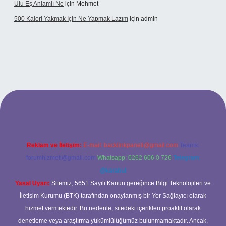
Ulu Eş Anlamlı Ne
için
Mehmet
500 Kalori Yakmak Için Ne Yapmak Lazım
için
admin
pbett.net
Reklam ve İletişim:
E-mail:
backlinkpaneli@gmail.com
Teams:
forumhizmeti@gmail.com
Whatsapp: 0262 606 0 726
Telegram:
@karabul
Yasal Uyarı:
Sitemiz, 5651 Sayılı Kanun gereğince Bilgi Teknolojileri ve
İletişim Kurumu (BTK) tarafından onaylanmış bir Yer Sağlayıcı olarak
hizmet vermektedir. Bu nedenle, sitedeki içerikleri proaktif olarak
denetleme veya araştırma yükümlülüğümüz bulunmamaktadır. Ancak,