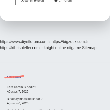
Erken
Devamını okuyun
14 Yorum
Menopoz
Belirtisi
Neler
https://www.diyetforum.com.tr
https://bigzotik.com.tr
https://kibrisoteller.com.tr
knight online
nttgame
Sitemap
Sidebar
Son Yazılar
Kara Karamuk nedir ?
Ağustos 7, 2026
Bir albay maaşı ne kadar ?
Ağustos 6, 2026