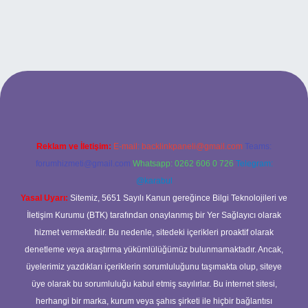
bett.net
Reklam ve İletişim:
E-mail:
backlinkpaneli@gmail.com
Teams:
forumhizmeti@gmail.com
Whatsapp: 0262 606 0 726
Telegram:
@karabul
Yasal Uyarı:
Sitemiz, 5651 Sayılı Kanun gereğince Bilgi Teknolojileri ve
İletişim Kurumu (BTK) tarafından onaylanmış bir Yer Sağlayıcı olarak
hizmet vermektedir. Bu nedenle, sitedeki içerikleri proaktif olarak
denetleme veya araştırma yükümlülüğümüz bulunmamaktadır. Ancak,
üyelerimiz yazdıkları içeriklerin sorumluluğunu taşımakta olup, siteye
üye olarak bu sorumluluğu kabul etmiş sayılırlar. Bu internet sitesi,
herhangi bir marka, kurum veya şahıs şirketi ile hiçbir bağlantısı