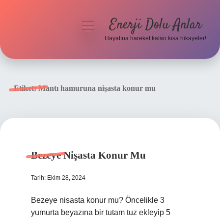
Enerji Dolu Anlar
menüyü
aç
Hayatına hareket katan kısa hikayeler!
Anasayfa
Gizlilik Politikası
Etiket:
Mantı hamuruna nişasta konur mu
Yasal Uyarı
Hakkımızda
Bezeye Nişasta Konur Mu
Tarih: Ekim 28, 2024
Bezeye nisasta konur mu? Öncelikle 3
yumurta beyazına bir tutam tuz ekleyip 5