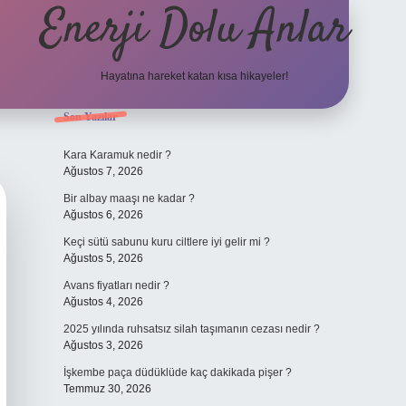
Enerji Dolu Anlar
Hayatına hareket katan kısa hikayeler!
Sidebar
Son Yazılar
tulipbet giriş adresi
tulipbett.net
Kara Karamuk nedir ?
Ağustos 7, 2026
Bir albay maaşı ne kadar ?
Ağustos 6, 2026
Keçi sütü sabunu kuru ciltlere iyi gelir mi ?
Ağustos 5, 2026
Avans fiyatları nedir ?
Ağustos 4, 2026
2025 yılında ruhsatsız silah taşımanın cezası nedir ?
Ağustos 3, 2026
İşkembe paça düdüklüde kaç dakikada pişer ?
Temmuz 30, 2026