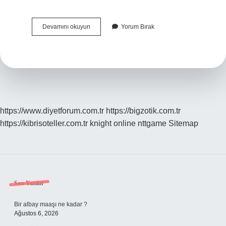
Hangi
Devamını okuyun
Yorum Bırak
Tip
Kreatin
Alınmalı
https://www.diyetforum.com.tr
https://bigzotik.com.tr
https://kibrisoteller.com.tr
knight online
nttgame
Sitemap
Sidebar
Son Yazılar
Bir albay maaşı ne kadar ?
Ağustos 6, 2026