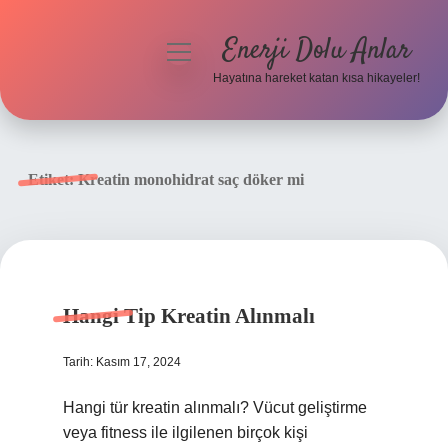
Enerji Dolu Anlar
menüyü
aç
Hayatına hareket katan kısa hikayeler!
Anasayfa
Gizlilik Politikası
Etiket:
Kreatin monohidrat saç döker mi
Yasal Uyarı
Hakkımızda
Hangi Tip Kreatin Alınmalı
Tarih: Kasım 17, 2024
Hangi tür kreatin alınmalı? Vücut geliştirme
veya fitness ile ilgilenen birçok kişi