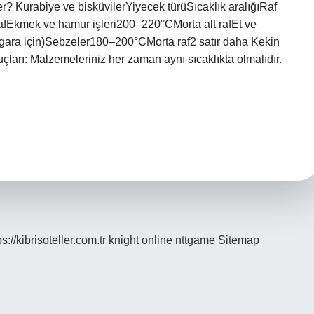
r? Kurabiye ve bisküvilerYiyecek türüSıcaklık aralığıRaf
fEkmek ve hamur işleri200–220°CMorta alt rafEt ve
ızgara için)Sebzeler180–200°CMorta raf2 satır daha Kekin
puçları: Malzemeleriniz her zaman aynı sıcaklıkta olmalıdır.
ps://kibrisoteller.com.tr
knight online
nttgame
Sitemap