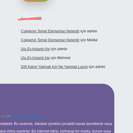
Son yorumlar
Çokgenin Temel Elemanları Nelerdir
için
admin
Çokgenin Temel Elemanları Nelerdir
için
Melike
Ulu Eş Anlamlı Ne
için
admin
Ulu Eş Anlamlı Ne
için
Mehmet
500 Kalori Yakmak Için Ne Yapmak Lazım
için
admin
 0 726
Telegram: @karabul
ektedir. Bu nedenle, sitedeki içerikleri proaktif olarak denetleme veya
 etmiş sayılırlar. Bu internet sitesi, herhangi bir marka, kurum veya