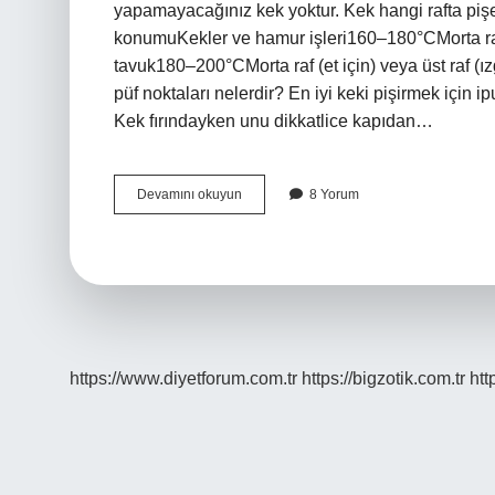
yapamayacağınız kek yoktur. Kek hangi rafta pişe
konumuKekler ve hamur işleri160–180°CMorta ra
tavuk180–200°CMorta raf (et için) veya üst raf (
püf noktaları nelerdir? En iyi keki pişirmek için i
Kek fırındayken unu dikkatlice kapıdan…
Kek
Devamını okuyun
8 Yorum
Malzemeleri
Hangi
Sırayla
Kullanılır
https://www.diyetforum.com.tr
https://bigzotik.com.tr
htt