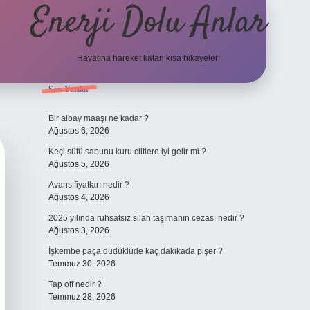
Enerji Dolu Anlar
Hayatına hareket katan kısa hikayeler!
Sidebar
Son Yazılar
tulipbet giriş adresi
tulipbett.net
Bir albay maaşı ne kadar ?
Ağustos 6, 2026
Keçi sütü sabunu kuru ciltlere iyi gelir mi ?
Ağustos 5, 2026
Avans fiyatları nedir ?
Ağustos 4, 2026
2025 yılında ruhsatsız silah taşımanın cezası nedir ?
Ağustos 3, 2026
İşkembe paça düdüklüde kaç dakikada pişer ?
Temmuz 30, 2026
Tap off nedir ?
Temmuz 28, 2026