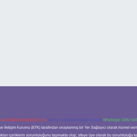
:
backlinkpaneli@gmail.com
Teams:
forumhizmeti@gmail.com
Whatsapp: 0262 606
ve İletişim Kurumu (BTK) tarafından onaylanmış bir Yer Sağlayıcı olarak hizmet verm
rı içeriklerin sorumluluğunu taşımakta olup, siteye üye olarak bu sorumluluğu kabul