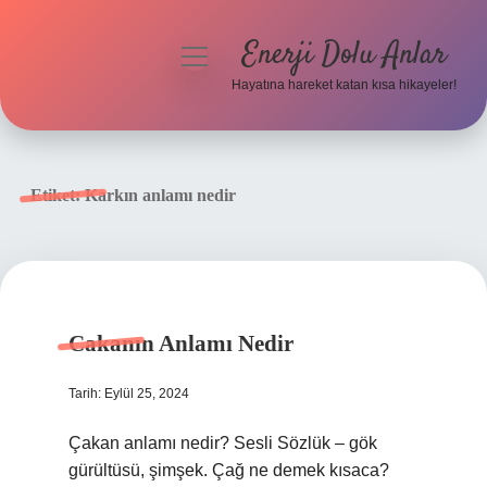
Enerji Dolu Anlar
menüyü
aç
Hayatına hareket katan kısa hikayeler!
Anasayfa
Gizlilik Politikası
Etiket:
Karkın anlamı nedir
Yasal Uyarı
Hakkımızda
Cakanın Anlamı Nedir
Tarih: Eylül 25, 2024
Çakan anlamı nedir? Sesli Sözlük – gök
gürültüsü, şimşek. Çağ ne demek kısaca?