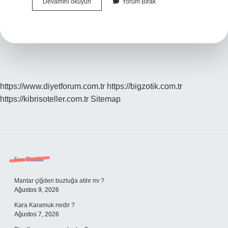
Cakanın
Devamını okuyun
Yorum Bırak
Anlamı
Nedir
https://www.diyetforum.com.tr
https://bigzotik.com.tr
https://kibrisoteller.com.tr
Sitemap
Sidebar
Son Yazılar
Mantar çiğden buzluğa atılır mı ?
Ağustos 9, 2026
Kara Karamuk nedir ?
Ağustos 7, 2026