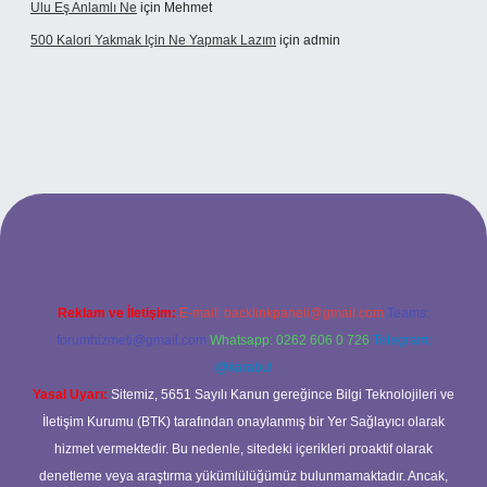
Ulu Eş Anlamlı Ne
için
Mehmet
500 Kalori Yakmak Için Ne Yapmak Lazım
için
admin
pbett.net
Reklam ve İletişim:
E-mail:
backlinkpaneli@gmail.com
Teams:
forumhizmeti@gmail.com
Whatsapp: 0262 606 0 726
Telegram:
@karabul
Yasal Uyarı:
Sitemiz, 5651 Sayılı Kanun gereğince Bilgi Teknolojileri ve
İletişim Kurumu (BTK) tarafından onaylanmış bir Yer Sağlayıcı olarak
hizmet vermektedir. Bu nedenle, sitedeki içerikleri proaktif olarak
denetleme veya araştırma yükümlülüğümüz bulunmamaktadır. Ancak,