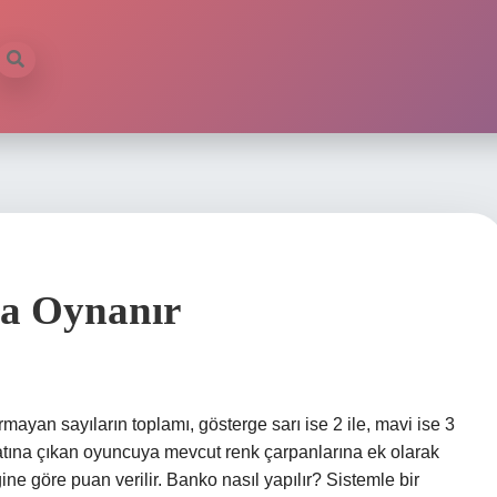
a Oynanır
mayan sayıların toplamı, gösterge sarı ise 2 ile, mavi ise 3
İki katına çıkan oyuncuya mevcut renk çarpanlarına ek olarak
ine göre puan verilir. Banko nasıl yapılır? Sistemle bir