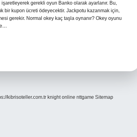
 işaretleyerek gerekli oyun Banko olarak ayarlanır. Bu,
 bir kupon ücreti ödeyecektir. Jackpotu kazanmak için,
mesi gerekir. Normal okey kaç taşla oynanır? Okey oyunu
’de…
ps://kibrisoteller.com.tr
knight online
nttgame
Sitemap