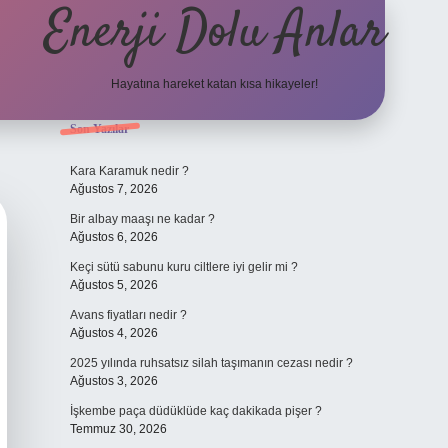
Enerji Dolu Anlar
Hayatına hareket katan kısa hikayeler!
Sidebar
Son Yazılar
tulipbet giriş adresi
tu
Kara Karamuk nedir ?
Ağustos 7, 2026
Bir albay maaşı ne kadar ?
Ağustos 6, 2026
Keçi sütü sabunu kuru ciltlere iyi gelir mi ?
Ağustos 5, 2026
Avans fiyatları nedir ?
Ağustos 4, 2026
2025 yılında ruhsatsız silah taşımanın cezası nedir ?
Ağustos 3, 2026
İşkembe paça düdüklüde kaç dakikada pişer ?
Temmuz 30, 2026