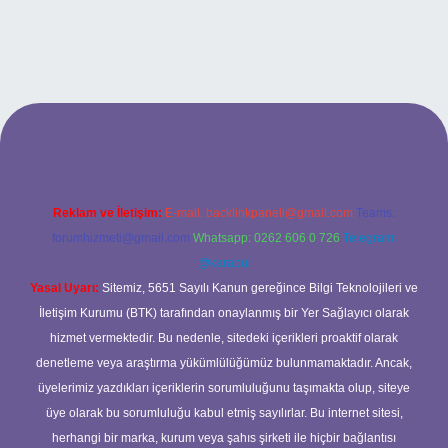
bett.net
Reklam ve İletişim:
E-mail:
backlinkpaneli@gmail.com
Teams:
forumhizmeti@gmail.com
Whatsapp: 0262 606 0 726
Telegram:
@karabul
Yasal Uyarı:
Sitemiz, 5651 Sayılı Kanun gereğince Bilgi Teknolojileri ve
İletişim Kurumu (BTK) tarafından onaylanmış bir Yer Sağlayıcı olarak
hizmet vermektedir. Bu nedenle, sitedeki içerikleri proaktif olarak
denetleme veya araştırma yükümlülüğümüz bulunmamaktadır. Ancak,
üyelerimiz yazdıkları içeriklerin sorumluluğunu taşımakta olup, siteye
üye olarak bu sorumluluğu kabul etmiş sayılırlar. Bu internet sitesi,
herhangi bir marka, kurum veya şahıs şirketi ile hiçbir bağlantısı