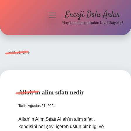
Enerji Dolu Anlar
menüyü
aç
Hayatına hareket katan kısa hikayeler!
Anasayfa
Gizlilik Politikası
Etiket:
her
Yasal Uyarı
Hakkımızda
Allah’ın alim sıfatı nedir
Tarih: Ağustos 31, 2024
Allah’ın Alim Sıfatı Allah’ın alim sıfatı,
kendisini her şeyi içeren üstün bir bilgi ve