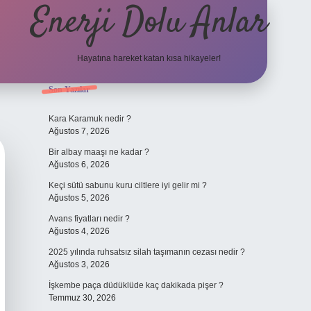
Enerji Dolu Anlar
Hayatına hareket katan kısa hikayeler!
Sidebar
Son Yazılar
tulipbet giriş adresi
tulipbett.net
Kara Karamuk nedir ?
Ağustos 7, 2026
Bir albay maaşı ne kadar ?
Ağustos 6, 2026
Keçi sütü sabunu kuru ciltlere iyi gelir mi ?
Ağustos 5, 2026
Avans fiyatları nedir ?
Ağustos 4, 2026
2025 yılında ruhsatsız silah taşımanın cezası nedir ?
Ağustos 3, 2026
İşkembe paça düdüklüde kaç dakikada pişer ?
Temmuz 30, 2026