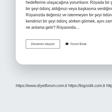
hedeflerine ulaşacağına yorumlanır. Rüyada bir 
bir şeyi ödünç aldığınızı veya başkasına verdiğin
Rüyanızda değersiz ve istenmeyen bir şeyi ödünç
kendinizi bir şeyi ödünç alırken görmek, aynı z
ne anlama gelir? Rüyasında…
Rüyada
Devamını okuyun
Yorum Bırak
Müjde
Vermek
Ne
Demektir
https://www.diyetforum.com.tr
https://bigzotik.com.tr
htt