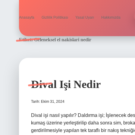
Anasayfa
Gizlilik Politikası
Yasal Uyarı
Hakkımızda
Etiket:
Geleneksel el nakislari nedir
Dival Işi Nedir
Tarih: Ekim 31, 2024
Dival işi nasıl yapılır? Daldırma işi; İşlenecek 
kumaş üzerine yerleştirilip daha sonra sim, brokar,
gerdirilmesiyle yapılan tek taraflı bir nakış tekniğ