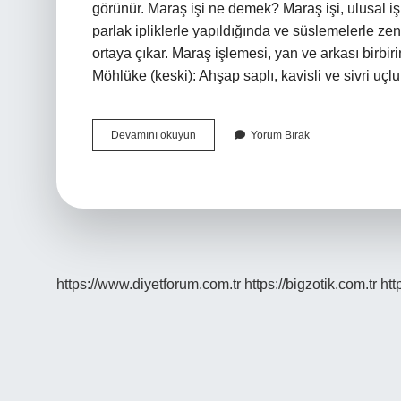
görünür. Maraş işi ne demek? Maraş işi, ulusal iş
parlak ipliklerle yapıldığında ve süslemelerle zengi
ortaya çıkar. Maraş işlemesi, yan ve arkası birbiri
Möhlüke (keski): Ahşap saplı, kavisli ve sivri uçl
Dival
Devamını okuyun
Yorum Bırak
Işi
Nedir
https://www.diyetforum.com.tr
https://bigzotik.com.tr
htt