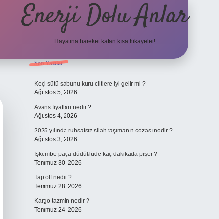
Enerji Dolu Anlar
Hayatına hareket katan kısa hikayeler!
Sidebar
Son Yazılar
tulipbet giriş 
Keçi sütü sabunu kuru ciltlere iyi gelir mi ?
Ağustos 5, 2026
Avans fiyatları nedir ?
Ağustos 4, 2026
2025 yılında ruhsatsız silah taşımanın cezası nedir ?
Ağustos 3, 2026
İşkembe paça düdüklüde kaç dakikada pişer ?
Temmuz 30, 2026
Tap off nedir ?
Temmuz 28, 2026
Kargo tazmin nedir ?
Temmuz 24, 2026